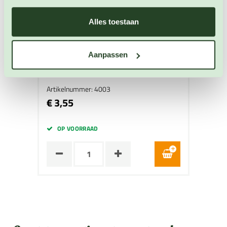
Alles toestaan
Potpeper Explosive Ember
Aanpassen
Peper zaden
Artikelnummer: 4003
€ 3,55
OP VOORRAAD