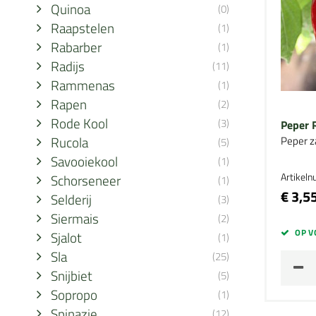
Quinoa
(0)
Raapstelen
(1)
Rabarber
(1)
Radijs
(11)
Rammenas
(1)
Rapen
(2)
Rode Kool
(3)
Peper R
Rucola
Peper z
(5)
Savooiekool
(1)
Artikel
Schorseneer
(1)
€ 3,5
Selderij
(3)
Siermais
(2)
OP V
Sjalot
(1)
Sla
(25)
Snijbiet
(5)
Sopropo
(1)
Spinazie
(12)