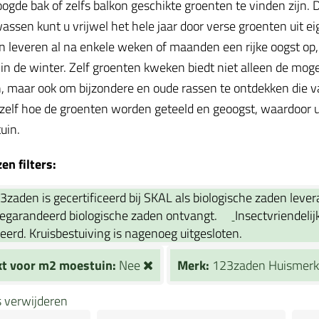
oogde bak of zelfs balkon geschikte groenten te vinden zijn
assen kunt u vrijwel het hele jaar door verse groenten uit ei
 leveren al na enkele weken of maanden een rijke oogst op, te
in de winter. Zelf groenten kweken biedt niet alleen de mog
, maar ook om bijzondere en oude rassen te ontdekken die va
 zelf hoe de groenten worden geteeld en geoogst, waardoor u
tuin.
n filters:
3zaden is gecertificeerd bij SKAL als biologische zaden leve
gegarandeerd biologische zaden ontvangt.
Insectvriendelij
eerd. Kruisbestuiving is nagenoeg uitgesloten.
kt voor m2 moestuin:
Nee
Merk:
123zaden Huismer
rs verwijderen