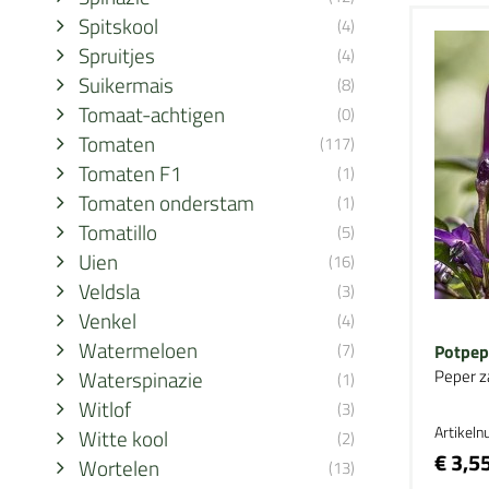
Spitskool
(4)
Spruitjes
(4)
Suikermais
(8)
Tomaat-achtigen
(0)
Tomaten
(117)
Tomaten F1
(1)
Tomaten onderstam
(1)
Tomatillo
(5)
Uien
(16)
Veldsla
(3)
Venkel
(4)
Watermeloen
(7)
Potpep
Waterspinazie
Peper z
(1)
Witlof
(3)
Artikel
Witte kool
(2)
€ 3,5
Wortelen
(13)