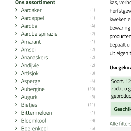
Ons assortiment
kas, verh
Aardaker
(1)
herfstgew
Aardappel
(1)
kweken en
Aardbei
(4)
bewaring 
Aardbeispinazie
(2)
producten
Amarant
(1)
bepaalt u
Amsoi
(2)
uit eigen 
Ananaskers
(2)
Andijvie
(2)
Uw gekoze
Artisjok
(3)
Asperge
Soort:
12
(4)
Aubergine
zodat u 
(19)
geproduc
Augurk
(3)
Bietjes
(11)
Geschi
Bittermeloen
(1)
Bloemkool
(9)
Alle filte
Boerenkool
(5)