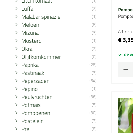
Litchi tomaat
(1)
Luffa
(2)
Pompoe
Malabar spinazie
Pompoe
(1)
Meloen
(8)
Mizuna
Artikel
(3)
€ 3,3
Mosterd
(1)
Okra
(2)
OP V
Olijfkomkommer
(0)
Paprika
(28)
Pastinaak
(3)
Peperzaden
(54)
Pepino
(1)
Peulvruchten
(36)
Pofmais
(5)
Pompoenen
(30)
Postelein
(3)
Prei
(8)