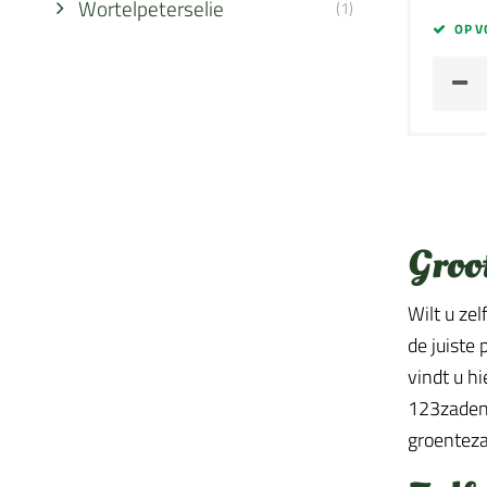
Wortelpeterselie
(1)
OP V
Groo
Wilt u ze
de juiste
vindt u h
123zaden 
groenteza