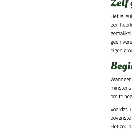
Zelf
Het is le
een heerli
gemakkeli
geen vere
eigen gro
Begi
Wanneer u
minstens 
om te beg
Voordat u
bovenste 
Het zou na