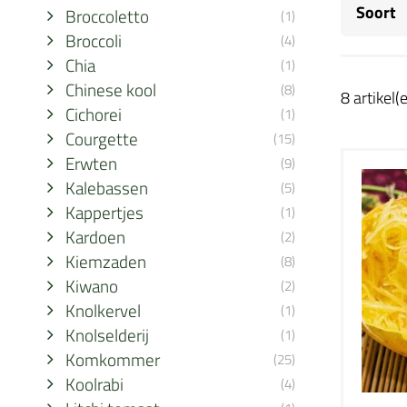
Soort
Broccoletto
(1)
Broccoli
(4)
Chia
(1)
Chinese kool
(8)
8 artikel(
Cichorei
(1)
Courgette
(15)
Erwten
(9)
Kalebassen
(5)
Kappertjes
(1)
Kardoen
(2)
Kiemzaden
(8)
Kiwano
(2)
Knolkervel
(1)
Knolselderij
(1)
Komkommer
(25)
Koolrabi
(4)