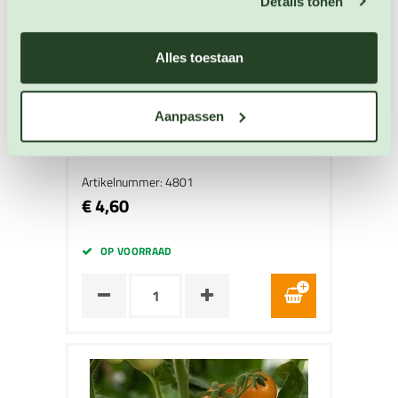
Details tonen
Alles toestaan
Aanpassen
Microtomaat Micro-Tina
Tomaten zaden
Artikelnummer: 4801
€ 4,60
OP VOORRAAD