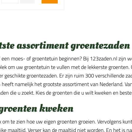
tste assortiment groentezaden
lf een moes- of groentetuin beginnen? Bij 123zaden.nl zijn w
 plek om uw groentetuin te vullen met de lekkerste groenten.
ier geschikte groentezaden. Er zijn ruim 300 verschillende z
heeft namelijk het grootste assortiment van Nederland. Van a
den die u zoekt. Kies de groenten die u wilt kweken en best
 groenten kweken
uk om te zien hoe uw eigen groenten groeien. Vervolgens kun
jke maaltijd. Verser kan de maaltijd niet worden. En het is n