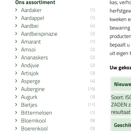
Ons assortiment
kas, verh
Aardaker
(1)
herfstgew
Aardappel
(1)
kweken en
Aardbei
(4)
bewaring 
Aardbeispinazie
(2)
producten
Amarant
(1)
bepaalt u
Amsoi
(2)
uit eigen 
Ananaskers
(2)
Andijvie
(2)
Uw gekoze
Artisjok
(3)
Asperge
(4)
Nieuwe
Aubergine
(19)
Augurk
(3)
Soort:
IS
Bietjes
ZADEN zi
(11)
resultaat
Bittermeloen
(1)
Bloemkool
(9)
Geschi
Boerenkool
(5)