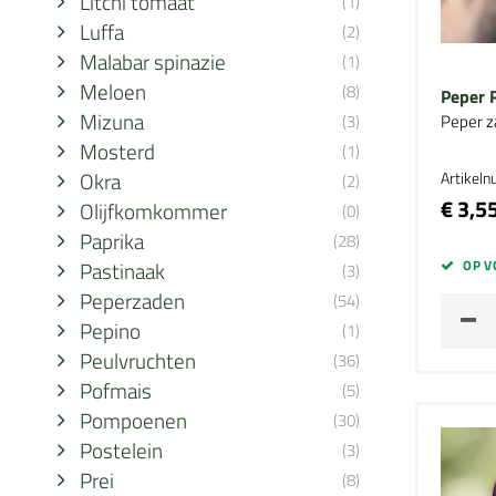
Litchi tomaat
(1)
Luffa
(2)
Malabar spinazie
(1)
Meloen
(8)
Peper R
Mizuna
(3)
Peper z
Mosterd
(1)
Okra
Artikel
(2)
€ 3,5
Olijfkomkommer
(0)
Paprika
(28)
Pastinaak
OP V
(3)
Peperzaden
(54)
Pepino
(1)
Peulvruchten
(36)
Pofmais
(5)
Pompoenen
(30)
Postelein
(3)
Prei
(8)