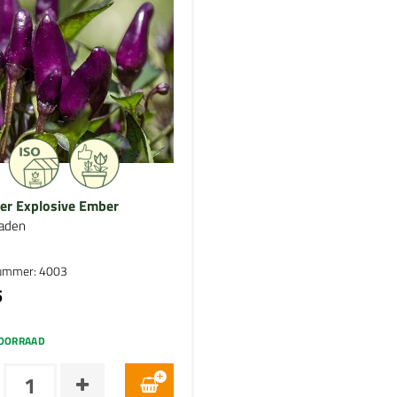
er Explosive Ember
aden
nummer: 4003
5
OORRAAD