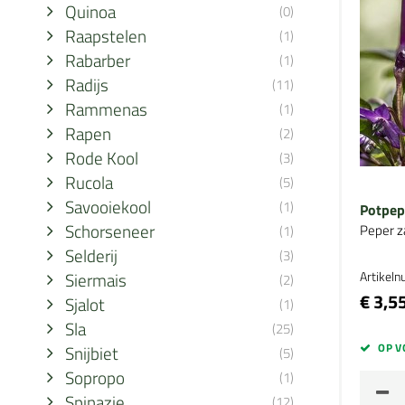
Quinoa
(0)
Raapstelen
(1)
Rabarber
(1)
Radijs
(11)
Rammenas
(1)
Rapen
(2)
Rode Kool
(3)
Rucola
(5)
Savooiekool
(1)
Potpep
Schorseneer
Peper z
(1)
Selderij
(3)
Siermais
Artikel
(2)
€ 3,5
Sjalot
(1)
Sla
(25)
OP V
Snijbiet
(5)
Sopropo
(1)
Spinazie
(12)