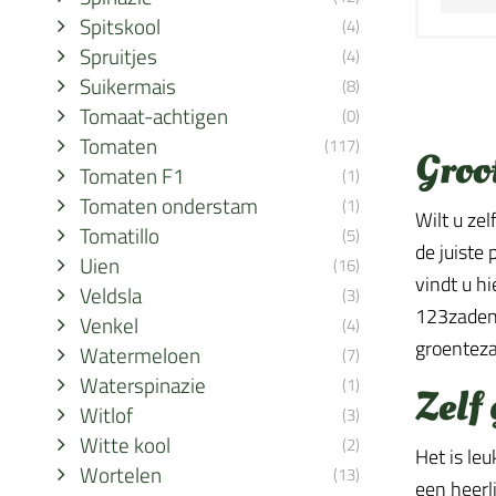
Spitskool
(4)
Spruitjes
(4)
Suikermais
(8)
Tomaat-achtigen
(0)
Tomaten
(117)
Groo
Tomaten F1
(1)
Tomaten onderstam
(1)
Wilt u ze
Tomatillo
(5)
de juiste
Uien
(16)
vindt u h
Veldsla
(3)
123zaden 
Venkel
(4)
groenteza
Watermeloen
(7)
Waterspinazie
(1)
Zelf
Witlof
(3)
Witte kool
(2)
Het is le
Wortelen
(13)
een heerli