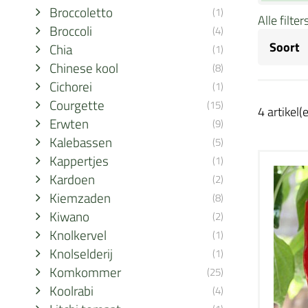
Broccoletto
(1)
Alle filte
Broccoli
(4)
Soort
Chia
(1)
Chinese kool
(8)
Cichorei
(1)
Courgette
(15)
4 artikel(
Erwten
(9)
Kalebassen
(5)
Kappertjes
(1)
Kardoen
(2)
Kiemzaden
(8)
Kiwano
(2)
Knolkervel
(1)
Knolselderij
(1)
Komkommer
(25)
Koolrabi
(4)