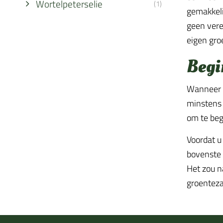
Wortelpeterselie
(1)
gemakkeli
geen vere
eigen gro
Begi
Wanneer u
minstens 
om te beg
Voordat u
bovenste 
Het zou na
groenteza