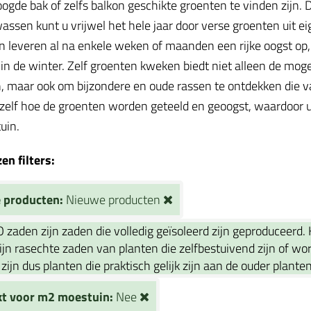
oogde bak of zelfs balkon geschikte groenten te vinden zijn
assen kunt u vrijwel het hele jaar door verse groenten uit ei
 leveren al na enkele weken of maanden een rijke oogst op, te
in de winter. Zelf groenten kweken biedt niet alleen de mog
, maar ook om bijzondere en oude rassen te ontdekken die va
 zelf hoe de groenten worden geteeld en geoogst, waardoor u
tuin.
n filters:
 producten:
Nieuwe producten
O zaden zijn zaden die volledig geïsoleerd zijn geproduceerd.
jn rasechte zaden van planten die zelfbestuivend zijn of wo
 zijn dus planten die praktisch gelijk zijn aan de ouder plante
kt voor m2 moestuin:
Nee