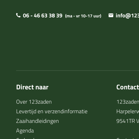
06 - 46 63 38 39
info@123
(ma - vr 10-17 uur)
Direct naar
Contac
Over 123zaden
123zaden
Levertijd en verzendinformatie
Harpeler
Zaaihandleidingen
9541TR V
Agenda