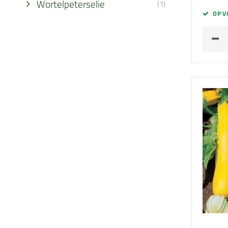
Wortelpeterselie
(1)
OP V