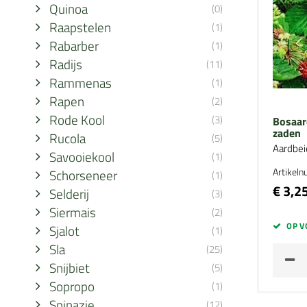
Quinoa
(0)
Raapstelen
(1)
Rabarber
(1)
Radijs
(11)
Rammenas
(1)
Rapen
(2)
Rode Kool
(3)
Bosaar
zaden
Rucola
(5)
Aardbei
Savooiekool
(1)
Artikel
Schorseneer
(1)
€ 3,2
Selderij
(3)
Siermais
(2)
OP V
Sjalot
(1)
Sla
(25)
Snijbiet
(5)
Sopropo
(1)
Spinazie
(12)