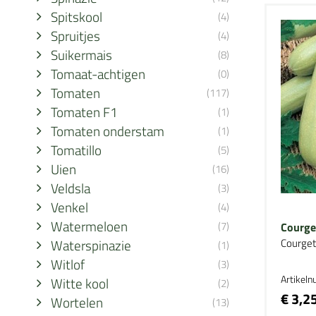
Spitskool
(4)
Spruitjes
(4)
Suikermais
(8)
Tomaat-achtigen
(0)
Tomaten
(117)
Tomaten F1
(1)
Tomaten onderstam
(1)
Tomatillo
(5)
Uien
(16)
Veldsla
(3)
Venkel
(4)
Watermeloen
(7)
Courget
Waterspinazie
Courget
(1)
Witlof
(3)
Artikel
Witte kool
(2)
€ 3,2
Wortelen
(13)