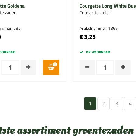
tte Goldena
Courgette Long White Bus
te zaden
Courgette zaden
nummer: 295
Artikelnummer: 1869
0
€ 3,25
OORRAAD
OP VOORRAAD
1
2
3
4
tste assortiment groentezaden