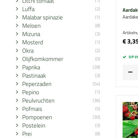
Litchi tomaat
(1)
Luffa
(2)
Aardak
Malabar spinazie
Aardake
(1)
Meloen
(8)
Mizuna
Artikel
(3)
€ 3,3
Mosterd
(1)
Okra
(2)
OP V
Olijfkomkommer
(0)
Paprika
(28)
Pastinaak
(3)
Peperzaden
(54)
Pepino
(1)
Peulvruchten
(36)
Pofmais
(5)
Pompoenen
(30)
Postelein
(3)
Prei
(8)