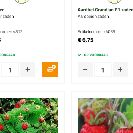
er
Aardbei Grandian F1 zade
r zaden
Aardbeien zaden
nummer: 4812
Artikelnummer: 4035
5
€ 6,75
OORRAAD
OP VOORRAAD