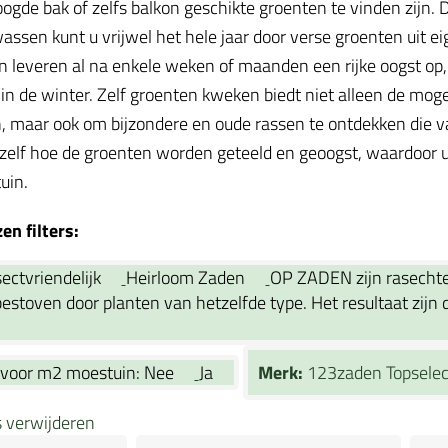
oogde bak of zelfs balkon geschikte groenten te vinden zijn
assen kunt u vrijwel het hele jaar door verse groenten uit ei
 leveren al na enkele weken of maanden een rijke oogst op, te
in de winter. Zelf groenten kweken biedt niet alleen de mog
, maar ook om bijzondere en oude rassen te ontdekken die va
 zelf hoe de groenten worden geteeld en geoogst, waardoor u
tuin.
n filters:
sectvriendelijk
Heirloom Zaden
OP ZADEN zijn rasechte 
stoven door planten van hetzelfde type. Het resultaat zijn du
 voor m2 moestuin:
Nee
Ja
Merk:
123zaden Topsele
rs verwijderen