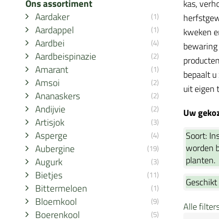
Ons assortiment
kas, verh
Aardaker
(1)
herfstgew
Aardappel
(1)
kweken en
Aardbei
(4)
bewaring 
Aardbeispinazie
(2)
producten
Amarant
(1)
bepaalt u
Amsoi
(2)
uit eigen 
Ananaskers
(2)
Andijvie
(2)
Uw gekoze
Artisjok
(3)
Asperge
Soort:
In
(4)
Aubergine
worden be
(19)
planten.
Augurk
(3)
Bietjes
(11)
Geschikt
Bittermeloen
(1)
Bloemkool
(9)
Alle filte
Boerenkool
(5)