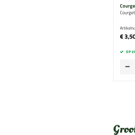
Courge
Courget
Artikel
€ 3,5
OP V
Groo