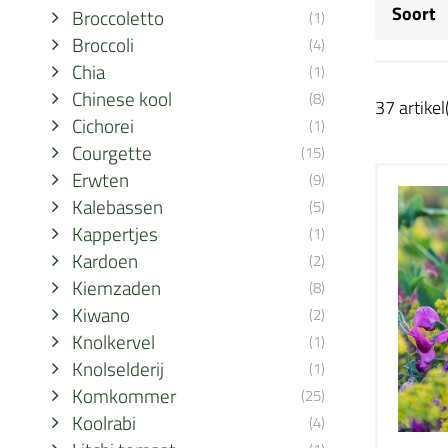
Soort
Broccoletto
(1)
Broccoli
(4)
Chia
(1)
Chinese kool
(8)
37 artikel
Cichorei
(1)
Courgette
(15)
Erwten
(9)
Kalebassen
(5)
Kappertjes
(1)
Kardoen
(2)
Kiemzaden
(8)
Kiwano
(2)
Knolkervel
(1)
Knolselderij
(1)
Komkommer
(25)
Koolrabi
(4)