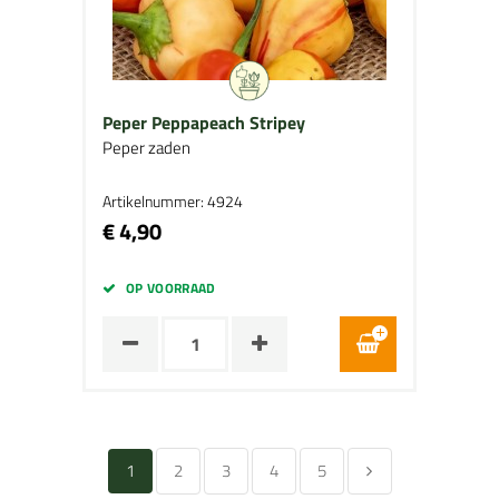
Peper Peppapeach Stripey
Peper zaden
Artikelnummer: 4924
€ 4,90
OP VOORRAAD
1
2
3
4
5