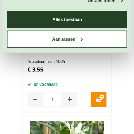
Details tonen
Alles toestaan
Aanpassen
Peper Chinese 5 color
Peper zaden
Artikelnummer: 4004
€ 3,55
OP VOORRAAD