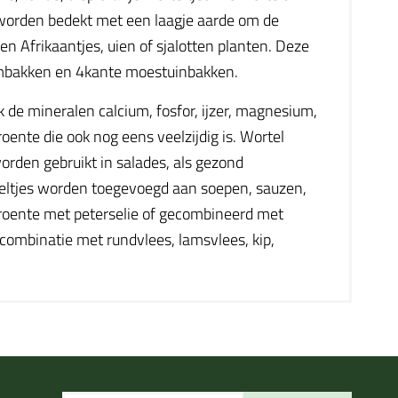
 worden bedekt met een laagje aarde om de
n Afrikaantjes, uien of sjalotten planten. Deze
oembakken en 4kante moestuinbakken.
k de mineralen calcium, fosfor, ijzer, magnesium,
oente die ook nog eens veelzijdig is. Wortel
rden gebruikt in salades, als gezond
teltjes worden toegevoegd aan soepen, sauzen,
 groente met peterselie of gecombineerd met
n combinatie met rundvlees, lamsvlees, kip,