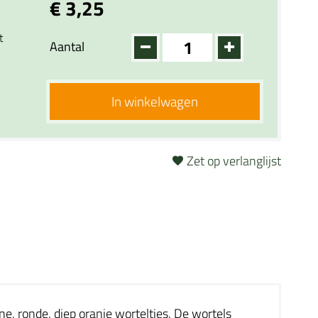
€ 3,25
t
Aantal
In winkelwagen
Zet op verlanglijst
ne, ronde, diep oranje worteltjes. De wortels