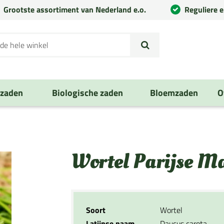
Grootste assortiment van Nederland e.o.
Reguliere 
nzaden
Biologische zaden
Bloemzaden
O
Wortel Parijse M
Soort
Wortel
Latijnse naam
Daucus carota