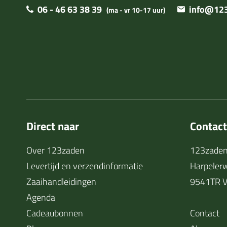
06 - 46 63 38 39
info@123
(ma - vr 10-17 uur)
Direct naar
Contac
Over 123zaden
123zaden
Levertijd en verzendinformatie
Harpeler
Zaaihandleidingen
9541TR V
Agenda
Cadeaubonnen
Contact