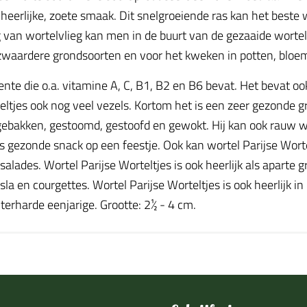
eerlijke, zoete smaak. Dit snelgroeiende ras kan het beste
van wortelvlieg kan men in de buurt van de gezaaide wortele
p zwaardere grondsoorten en voor het kweken in potten, bl
ente die o.a. vitamine A, C, B1, B2 en B6 bevat. Het bevat oo
eltjes ook nog veel vezels. Kortom het is een zeer gezonde gr
gebakken, gestoomd, gestoofd en gewokt. Hij kan ook rauw wo
s gezonde snack op een feestje. Ook kan wortel Parijse Wor
alades. Wortel Parijse Worteltjes is ook heerlijk als aparte
sla en courgettes. Wortel Parijse Worteltjes is ook heerlijk i
nterharde eenjarige. Grootte: 2½ - 4 cm.