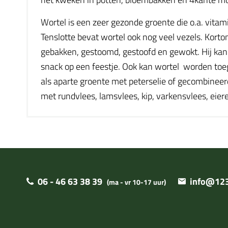
Wortel is een zeer gezonde groente die o.a. vitam
Tenslotte bevat wortel ook nog veel vezels. Korto
gebakken, gestoomd, gestoofd en gewokt. Hij kan
snack op een feestje. Ook kan wortel worden toeg
als aparte groente met peterselie of gecombineerd
met rundvlees, lamsvlees, kip, varkensvlees, eiere
06 - 46 63 38 39
info@123
(ma - vr 10-17 uur)