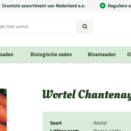
Grootste assortiment van Nederland e.o.
Reguliere 
nzaden
Biologische zaden
Bloemzaden
O
Wortel Chantenay
Soort
Wortel
Latijnse naam
Daucus carota