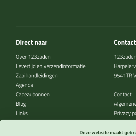
Direct naar
Contac
Over 123zaden
123zaden
Levertijd en verzendinformatie
Harpeler
Zaaihandleidingen
9541TR V
Agenda
Cadeaubonnen
Contact
Blog
Algemene
Links
Privacy p
Cookieverklaring
Waarom zaden soms niet kiemen
Deze website maakt gebru