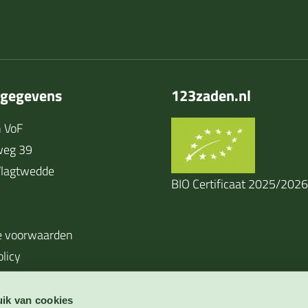
tgegevens
123zaden.nl
 VoF
weg 39
lagtwedde
BIO Certificaat 2025/2026
 voorwaarden
olicy
ik van cookies