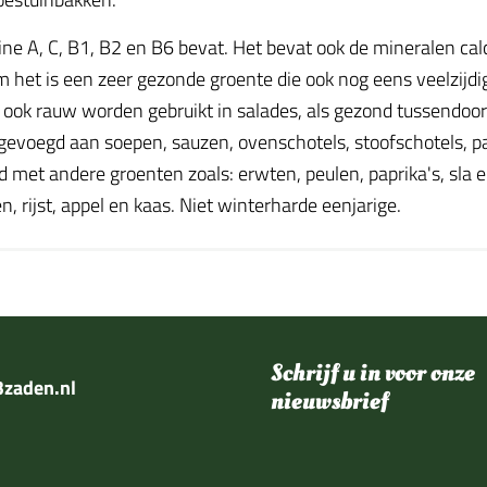
ine A, C, B1, B2 en B6 bevat. Het bevat ook de mineralen calc
m het is een zeer gezonde groente die ook nog eens veelzijdi
 ook rauw worden gebruikt in salades, als gezond tussendoo
evoegd aan soepen, sauzen, ovenschotels, stoofschotels, pas
 met andere groenten zoals: erwten, peulen, paprika's, sla en
n, rijst, appel en kaas. Niet winterharde eenjarige.
Schrijf u in voor onze
zaden.nl
nieuwsbrief