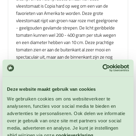
vleestomaat is Copia hard op weg om een van de
favorieten van Amerika te worden. Deze grote
vleestomaat rijpt van groen naar roze met geelgroene
- geelgouden gevlamde strepen. De licht geribbelde
tomaten kunnen wel 200 - 400 gram per stuk wegen
en een diameter hebben van 10 cm. Deze prachtige
tomaten zien er aan de buitenkant al zeer mooi en
spectaculair uit, maar aan de binnenkant zijn ze nog
veel mooier. Het gouden vruchtvlees is doorspekt met
rode, oranje, gele en roze strepen. Het lekker sappige
en stevige vruchtvlees heeft een kenmerkende zoete
tomatensmaak met een klein zuurtje. De planten
Deze website maakt gebruik van cookies
hebben een onbegrensde groei. Redelijk late variant
We gebruiken cookies om ons websiteverkeer te
die na ongeveer 85 dagen rijp is.
analyseren, functies voor social media te bieden en
Gebruik deze tomaat in salades, sauzen, soepen, op de
advertenties te personaliseren. Ook delen we informatie
boterham, in ketchup en in alle gerechten met tomaat.
over je gebruik van onze site met partners voor social
Deze tomaat heeft voldoende water, licht, warmte en
media, adverteren en analyse. Je kunt je instellingen
ondersteuning nodig. Tomaten bevatten veel vitamine
altijd wijzigen via onze
cookieverklaring
.