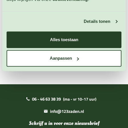
C en lycopeen. Dit wordt het beste opgenomen in het
lichaam als de tomaten zijn verwarmd. Deze vrij late
soort rijpt in ongeveer 65 dagen. Niet winterharde
Details tonen
eenjarige. Hoogte: 250 - 400 cm.
Alles toestaan
Extra informatie
Aanpassen
Zaai instructies
06 - 46 63 38 39
(ma - vr 10-17 uur)
info@123zaden.nl
Schrijf u in voor onze nieuwsbrief