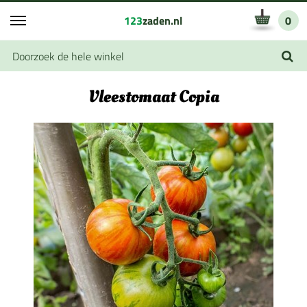
123
zaden.nl
0
Vleestomaat Copia