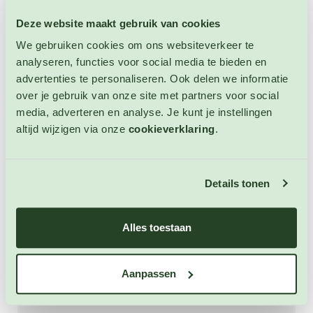
combineert hij uitstekend met aardappelen, spek,
rookworst of paddenstoelen. De bladeren kunnen
Deze website maakt gebruik van cookies
bovendien kort worden gestoofd of meegebakken als
We gebruiken cookies om ons websiteverkeer te
bladgroente. Verwarm ze slechts enkele minuten om
analyseren, functies voor social media te bieden en
de malse structuur en de voedingsstoffen zoveel
advertenties te personaliseren. Ook delen we informatie
mogelijk te behouden. Veldsla past goed in pasta's,
over je gebruik van onze site met partners voor social
risotto's, quiches, hartige taarten en omeletten en kan,
media, adverteren en analyse. Je kunt je instellingen
net als spinazie, worden verwerkt in een romige saus
altijd wijzigen via onze
cookieverklaring
.
of een groene pesto. Dankzij het hoge gehalte aan
vitamines A, C en foliumzuur, evenals mineralen zoals
ijzer en kalium, is Veldsla 'Grote Noordhollandse' niet
Details tonen
alleen een smaakvolle, maar ook een bijzonder
voedzame bladgroente voor zowel koude als warme
gerechten. Veldsla Grote Noordhollandse kan goed
Alles toestaan
tegen kou en matige vorst. Winterharde eenjarige.
Hoogte: 10 - 20 cm.
Aanpassen
Extra informatie