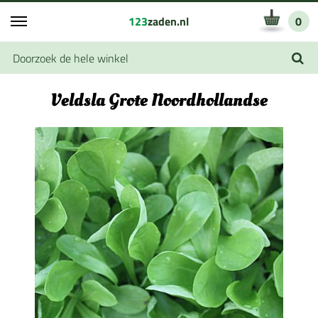
123
zaden.nl
0
Veldsla Grote Noordhollandse