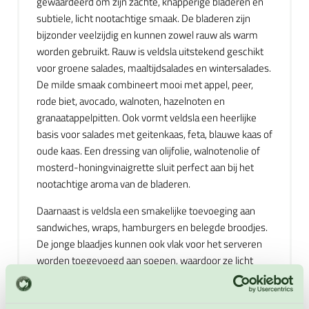
gewaardeerd om zijn zachte, knapperige bladeren en
subtiele, licht nootachtige smaak. De bladeren zijn
bijzonder veelzijdig en kunnen zowel rauw als warm
worden gebruikt. Rauw is veldsla uitstekend geschikt
voor groene salades, maaltijdsalades en wintersalades.
De milde smaak combineert mooi met appel, peer,
rode biet, avocado, walnoten, hazelnoten en
granaatappelpitten. Ook vormt veldsla een heerlijke
basis voor salades met geitenkaas, feta, blauwe kaas of
oude kaas. Een dressing van olijfolie, walnotenolie of
mosterd-honingvinaigrette sluit perfect aan bij het
nootachtige aroma van de bladeren.
Daarnaast is veldsla een smakelijke toevoeging aan
sandwiches, wraps, hamburgers en belegde broodjes.
De jonge blaadjes kunnen ook vlak voor het serveren
worden toegevoegd aan soepen, waardoor ze licht
slinken en hun frisse smaak behouden. In stamppotten
zorgt veldsla voor een zachte, frisse toets en