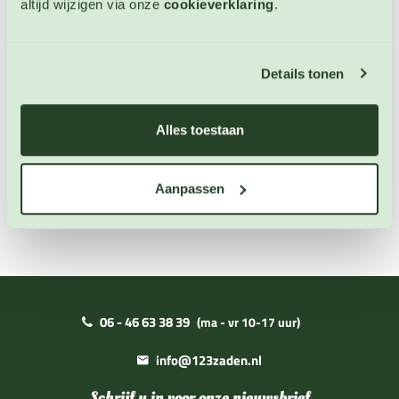
altijd wijzigen via onze
cookieverklaring
.
Artikelnummer: 4907
€ 3,35
Details tonen
OP VOORRAAD
Alles toestaan
Aanpassen
06 - 46 63 38 39
(ma - vr 10-17 uur)
info@123zaden.nl
Schrijf u in voor onze nieuwsbrief