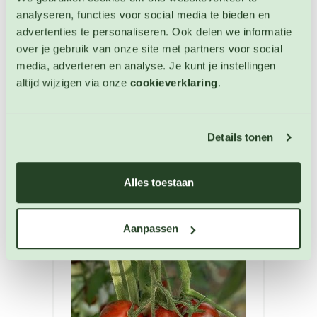
analyseren, functies voor social media te bieden en
advertenties te personaliseren. Ook delen we informatie
over je gebruik van onze site met partners voor social
Cherrytomaat Violet Jasper
media, adverteren en analyse. Je kunt je instellingen
Tomaten zaden
altijd wijzigen via onze
cookieverklaring
.
Artikelnummer: 4975
€ 3,25
Details tonen
OP VOORRAAD
Alles toestaan
Aanpassen