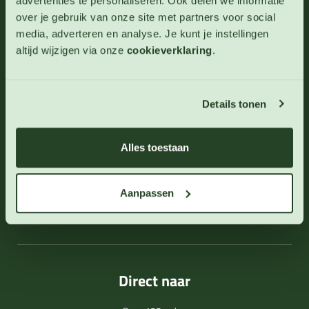
advertenties te personaliseren. Ook delen we informatie
over je gebruik van onze site met partners voor social
06 - 46 63 38 39
(ma - vr 10-17 uur)
media, adverteren en analyse. Je kunt je instellingen
altijd wijzigen via onze
cookieverklaring
.
info@123zaden.nl
Schrijf u in voor onze nieuwsbrief
Details tonen
Inschrijven
Alles toestaan
Aanpassen
Direct naar