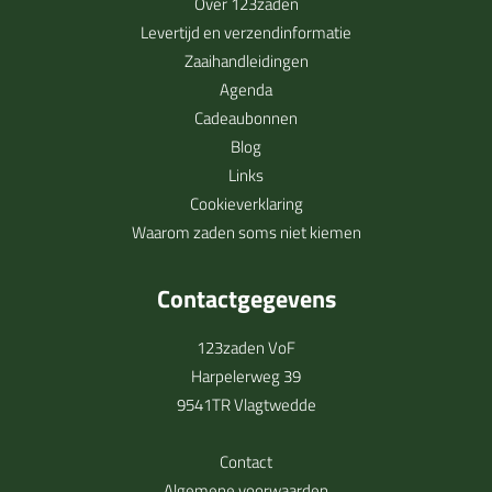
Over 123zaden
Levertijd en verzendinformatie
Zaaihandleidingen
Agenda
Cadeaubonnen
Blog
Links
Cookieverklaring
Waarom zaden soms niet kiemen
Contactgegevens
123zaden VoF
Harpelerweg 39
9541TR Vlagtwedde
Contact
Algemene voorwaarden