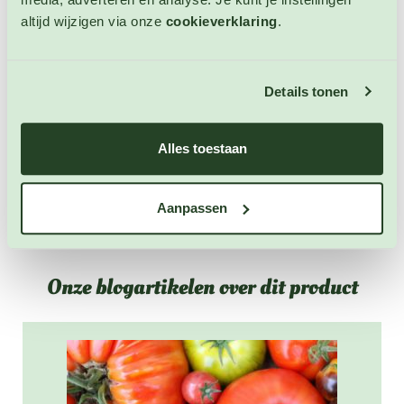
Plastic Labels 14 cm x 1,7 cm wit
altijd wijzigen via onze
cookieverklaring
.
Plantlabels
Artikelnummer: 4028
Details tonen
€ 1,25
Alles toestaan
OP VOORRAAD
Aanpassen
Onze blogartikelen over dit product