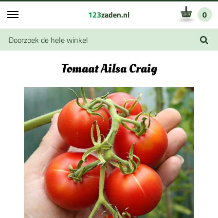
123
zaden.nl
0
Tomaat Ailsa Craig