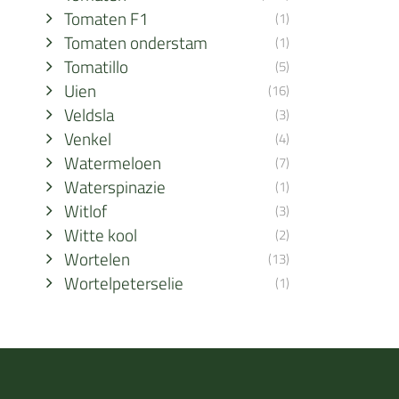
Tomaten F1
(1)
Tomaten onderstam
(1)
Tomatillo
(5)
Uien
(16)
Veldsla
(3)
Venkel
(4)
Watermeloen
(7)
Waterspinazie
(1)
Witlof
(3)
Witte kool
(2)
Wortelen
(13)
Wortelpeterselie
(1)