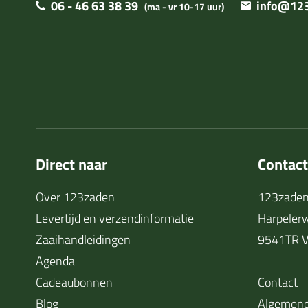
06 - 46 63 38 39
info@123
(ma - vr 10-17 uur)
Direct naar
Contac
Over 123zaden
123zaden
Levertijd en verzendinformatie
Harpeler
Zaaihandleidingen
9541TR V
Agenda
Cadeaubonnen
Contact
Blog
Algemene