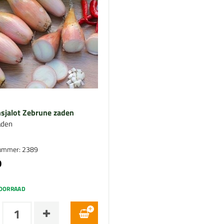
sjalot Zebrune zaden
aden
nummer: 2389
0
OORRAAD