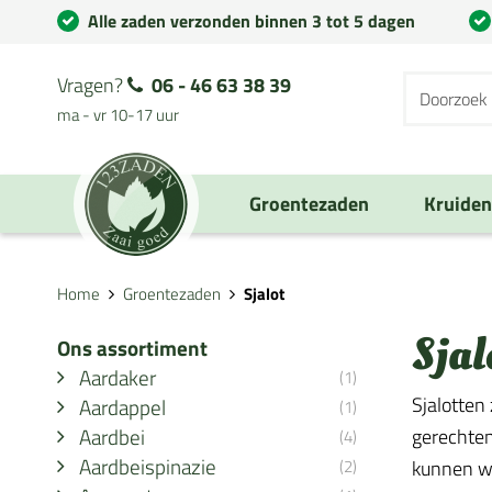
Alle zaden verzonden binnen 3 tot 5 dagen
Vragen?
06 - 46 63 38 39
ma - vr 10-17 uur
Groentezaden
Kruide
Home
Groentezaden
Sjalot
Sjal
Ons assortiment
Aardaker
(1)
Sjalotten
Aardappel
(1)
Aardbei
gerechten
(4)
Aardbeispinazie
(2)
kunnen wo