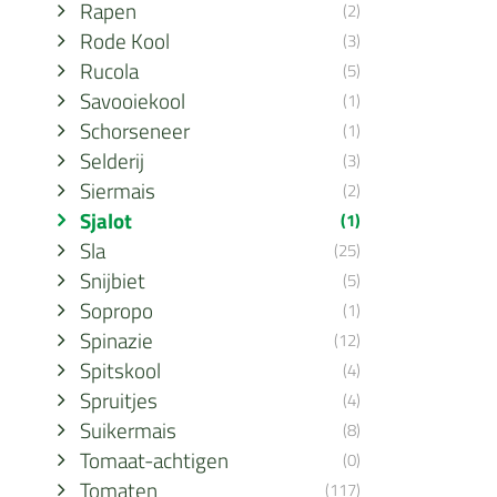
Rapen
(2)
Rode Kool
(3)
Rucola
(5)
Savooiekool
(1)
Schorseneer
(1)
Selderij
(3)
Siermais
(2)
Sjalot
(1)
Sla
(25)
Snijbiet
(5)
Sopropo
(1)
Spinazie
(12)
Spitskool
(4)
Spruitjes
(4)
Suikermais
(8)
Tomaat-achtigen
(0)
Tomaten
(117)