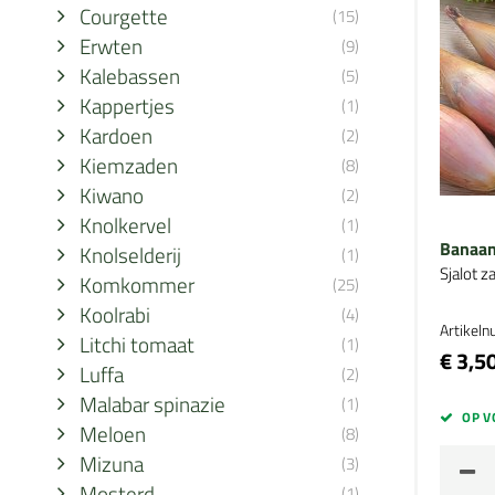
Courgette
(15)
Erwten
(9)
Kalebassen
(5)
Kappertjes
(1)
Kardoen
(2)
Kiemzaden
(8)
Kiwano
(2)
Knolkervel
(1)
Banaan
Knolselderij
(1)
Sjalot z
Komkommer
(25)
Koolrabi
(4)
Artikel
Litchi tomaat
(1)
€ 3,5
Luffa
(2)
Malabar spinazie
(1)
OP V
Meloen
(8)
Mizuna
(3)
Mosterd
(1)