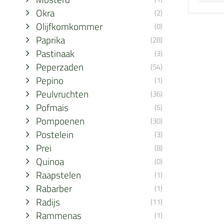
Okra
(2)
Olijfkomkommer
(0)
Paprika
(28)
Pastinaak
(3)
Peperzaden
(54)
Pepino
(1)
Peulvruchten
(36)
Pofmais
(5)
Pompoenen
(30)
Postelein
(3)
Prei
(8)
Quinoa
(0)
Raapstelen
(1)
Rabarber
(1)
Radijs
(11)
Rammenas
(1)