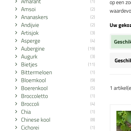
Amarant
(1)
op een zo
Amsoi
(2)
waardevol
Ananaskers
(2)
Andijvie
Uw gekoze
(2)
Artisjok
(3)
Asperge
(4)
Geschi
Aubergine
(19)
Augurk
(3)
Geschi
Bietjes
(11)
Bittermeloen
(1)
Bloemkool
(9)
Boerenkool
1 artikel(
(5)
Broccoletto
(1)
Broccoli
(4)
Chia
(1)
Chinese kool
(8)
Cichorei
(1)