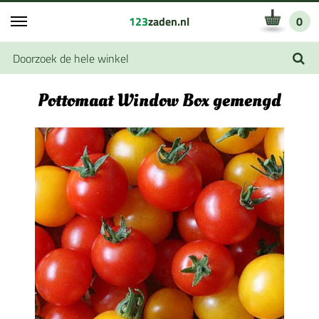
123
zaden.nl
0
Pottomaat Window Box gemengd