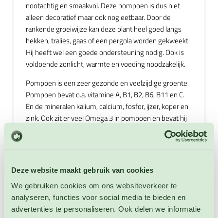
nootachtig en smaakvol. Deze pompoen is dus niet
alleen decoratief maar ook nog eetbaar. Door de
rankende groeiwijze kan deze plant heel goed langs
hekken, tralies, gaas of een pergola worden gekweekt.
Hij heeft wel een goede ondersteuning nodig. Ook is
voldoende zonlicht, warmte en voeding noodzakelijk.
Pompoen is een zeer gezonde en veelzijdige groente.
Pompoen bevat o.a. vitamine A, B1, B2, B6, B11 en C.
En de mineralen kalium, calcium, fosfor, ijzer, koper en
zink. Ook zit er veel Omega 3 in pompoen en bevat hij
ook nog eens weinig vet. Het is dus een bijzonder
gezonde groente. Pompoen kan worden gekookt,
geroosterd, gegrild, gestoofd, gestoomd en gebakken.
Voeg pompoen ook eens toe aan soepen,
Deze website maakt gebruik van cookies
pastasauzen, ovenschotels, wokschotels en aan gebak.
We gebruiken cookies om ons websiteverkeer te
Pompoen is heerlijk in combinatie met spek, melk,
analyseren, functies voor social media te bieden en
olijfolie, eieren, bladerdeeg, honing, parmezaanse kaas,
advertenties te personaliseren. Ook delen we informatie
pecannoten, paneermeel, slagroom, walnoten,