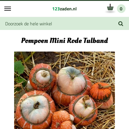
123
zaden.nl
0
Pompoen Mini Rode Tulband