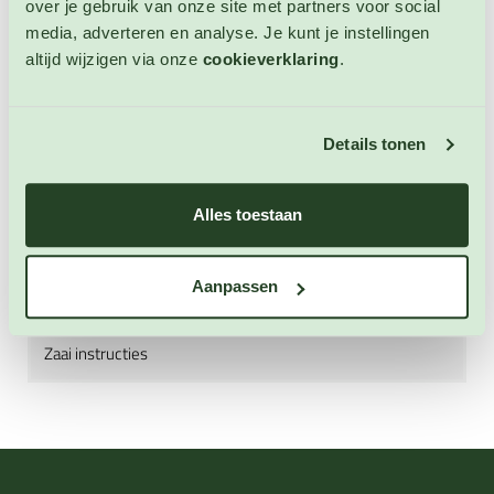
over je gebruik van onze site met partners voor social
cashewnoten, hazelnoten, salie, lasagnevellen, rijst,
media, adverteren en analyse. Je kunt je instellingen
Italiaanse kruiden, Provencaalse kruiden, feta,
altijd wijzigen via onze
cookieverklaring
.
geitenkaas, tijm, pompoenpitten, peterselie, rode
peper, kaas en pasta. En met andere groenten zoals:
tomaten, aardappelen, diverse soorten bonen,
kikkererwten, erwten, sperziebonen, paprika, broccoli,
Details tonen
bloemkool, snijbiet, paddenstoelen, spinazie, knoflook,
uien, rucola, waterkers, tuinkers. Niet winterharde
Alles toestaan
eenjarige.
Aanpassen
Extra informatie
Zaai instructies