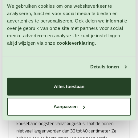
Zorg voor een temperatuur die tussen 18 tot 22 °C ligt.
We gebruiken cookies om ons websiteverkeer te
Houd de temperatuur zo gelijkmatig mogelijk en laat
analyseren, functies voor social media te bieden en
deze 's nachts niet dalen. Na 7 tot 14 dagen komen de
advertenties te personaliseren. Ook delen we informatie
zaailingen op. Houd de grond goed vochtig, maar niet
over je gebruik van onze site met partners voor social
te nat om rotting te voorkomen. Hard de zaailingen
media, adverteren en analyse. Je kunt je instellingen
begin mei af, door ze 10 tot 14 dagen overdag buiten in
altijd wijzigen via onze
cookieverklaring
.
de zon te zetten. Hierna kunt u de zaailingen op een
zeer zonnige, beschutte plaats met goed
waterdoorlatende grond zetten. Buiten zaaien kan
Details tonen
vanaf midden mei, zodra er geen kans meer is op
nachtvorst en de grond al wat is opgewarmd door de
zon. Zorg voor een zeer zonnige, beschutte plaats met
Alles toestaan
goed waterdoorlatende grond. Kouseband kan in ons
klimaat (Nederland) het beste in een kas worden
Aanpassen
gekweekt. Geef de planten een stevige ondersteuning.
Houd een plantafstand van 100 cm aan. U kunt uw
kouseband oogsten vanaf augustus. Laat de bonen
niet veel langer worden dan 30 tot 40 centimeter. Ze