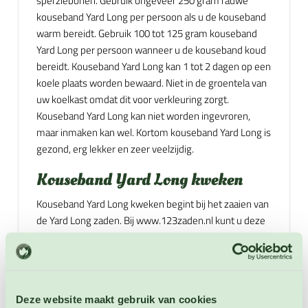
sperziebonen. Gebruik ongeveer 250 gram rauwe
kouseband Yard Long per persoon als u de kouseband
warm bereidt. Gebruik 100 tot 125 gram kouseband
Yard Long per persoon wanneer u de kouseband koud
bereidt. Kouseband Yard Long kan 1 tot 2 dagen op een
koele plaats worden bewaard. Niet in de groentela van
uw koelkast omdat dit voor verkleuring zorgt.
Kouseband Yard Long kan niet worden ingevroren,
maar inmaken kan wel. Kortom kouseband Yard Long is
gezond, erg lekker en zeer veelzijdig.
Kouseband Yard Long kweken
Kouseband Yard Long kweken begint bij het zaaien van
de Yard Long zaden. Bij www.123zaden.nl kunt u deze
Yard Long zaden kopen. U kunt vanaf april binnen
voorzaaien voor een vroege oogst. Zaai in aparte
potten gevuld met goed vochtige zaaigrond. Zaai de
zaden 3 tot 4 cm diep. Bedek de zaden met een laag
Deze website maakt gebruik van cookies
potgrond. Omdat kouseband een donkerkiemer is.