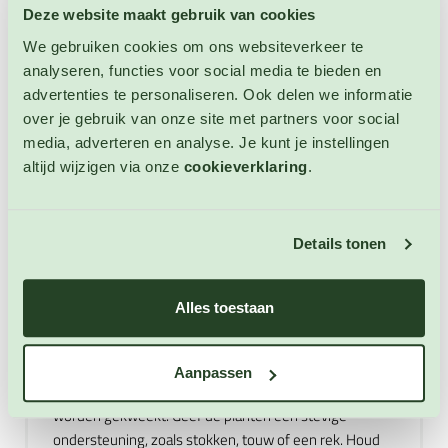
wanneer u de kouseband koud bereidt. Kouseband
Deze website maakt gebruik van cookies
Purple Pod kan 1 tot 2 dagen op een koele plaats
We gebruiken cookies om ons websiteverkeer te
worden bewaard. Bewaar de peulen niet in de
analyseren, functies voor social media te bieden en
groentela van de koelkast, omdat dit verkleuring kan
advertenties te personaliseren. Ook delen we informatie
veroorzaken. Invriezen wordt niet aangeraden, maar
over je gebruik van onze site met partners voor social
inmaken is wel mogelijk. Kortom: kouseband Purple
media, adverteren en analyse. Je kunt je instellingen
Pod is gezond, smakelijk en veelzijdig in de keuken.
altijd wijzigen via onze
cookieverklaring
.
Kouseband Purple Pod kweken
Details tonen
Kouseband Purple Pod kweken begint bij het zaaien
van de Purple Pod zaden. Bij www.123zaden.nl kunt u
deze Purple Pod zaden kopen. U kunt vanaf april
Alles toestaan
binnen voorzaaien voor een vroege oogst. Buiten
zaaien kan vanaf midden mei, zodra er geen kans meer
is op nachtvorst en de grond voldoende is opgewarmd.
Aanpassen
Kouseband kan in Nederland het beste in een kas
worden gekweekt. Geef de planten een stevige
ondersteuning, zoals stokken, touw of een rek. Houd