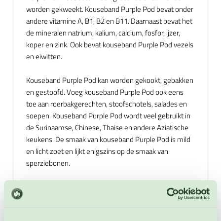
worden gekweekt. Kouseband Purple Pod bevat onder
andere vitamine A, B1, B2 en B11. Daarnaast bevat het
de mineralen natrium, kalium, calcium, fosfor, ijzer,
koper en zink. Ook bevat kouseband Purple Pod vezels
en eiwitten.
Kouseband Purple Pod kan worden gekookt, gebakken
en gestoofd. Voeg kouseband Purple Pod ook eens
toe aan roerbakgerechten, stoofschotels, salades en
soepen. Kouseband Purple Pod wordt veel gebruikt in
de Surinaamse, Chinese, Thaise en andere Aziatische
keukens. De smaak van kouseband Purple Pod is mild
en licht zoet en lijkt enigszins op de smaak van
sperziebonen.
Gebruik ongeveer 250 gram rauwe kouseband Purple
Pod per persoon wanneer u de kouseband warm
bereidt. Gebruik 100 tot 125 gram per persoon