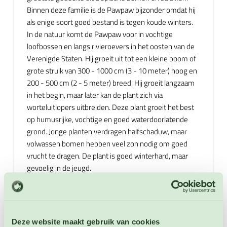
Binnen deze familie is de Pawpaw bijzonder omdat hij
als enige soort goed bestand is tegen koude winters.
In de natuur komt de Pawpaw voor in vochtige
loofbossen en langs rivieroevers in het oosten van de
Verenigde Staten. Hij groeit uit tot een kleine boom of
grote struik van 300 - 1000 cm (3 - 10 meter) hoog en
200 - 500 cm (2 - 5 meter) breed. Hij groeit langzaam
in het begin, maar later kan de plant zich via
worteluitlopers uitbreiden. Deze plant groeit het best
op humusrijke, vochtige en goed waterdoorlatende
grond. Jonge planten verdragen halfschaduw, maar
volwassen bomen hebben veel zon nodig om goed
vrucht te dragen. De plant is goed winterhard, maar
gevoelig in de jeugd.
De donkerpaarse tot kastanjebruine bloemen worden
door vliegen en kevers bestoven. Voor goede aanmaak
van vruchten zijn er meerdere planten nodig. De ovale
Deze website maakt gebruik van cookies
tot banaanvormige vruchten zijn lichtgroen aan de