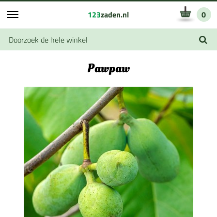
123
zaden.nl
0
Pawpaw