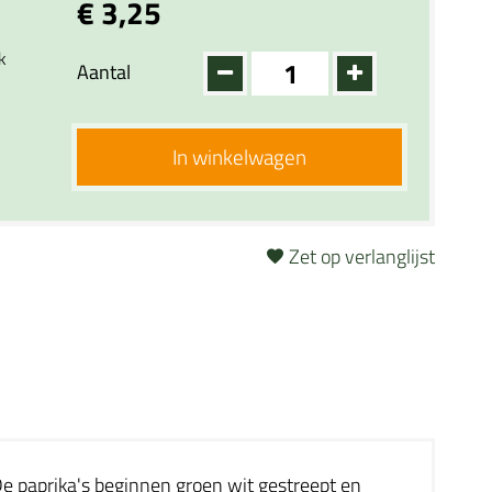
€ 3,25
k
Aantal
In winkelwagen
Zet op verlanglijst
 De paprika's beginnen groen wit gestreept en