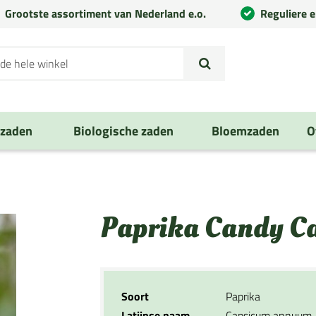
Grootste assortiment van Nederland e.o.
Reguliere 
nzaden
Biologische zaden
Bloemzaden
O
Paprika Candy C
Soort
Paprika
Latijnse naam
Capsicum annuum