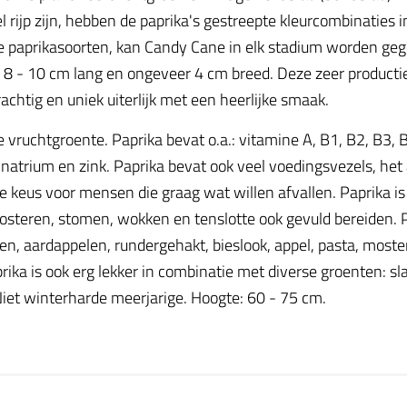
el rijp zijn, hebben de paprika's gestreepte kleurcombinaties 
alle paprikasoorten, kan Candy Cane in elk stadium worden 
en 8 - 10 cm lang en ongeveer 4 cm breed. Deze zeer product
htig en uniek uiterlijk met een heerlijke smaak.
e vruchtgroente. Paprika bevat o.a.: vitamine A, B1, B2, B3, 
 natrium en zink. Paprika bevat ook veel voedingsvezels, he
e keus voor mensen die graag wat willen afvallen. Paprika is 
oosteren, stomen, wokken en tenslotte ook gevuld bereiden. Pa
n, aardappelen, rundergehakt, bieslook, appel, pasta, mosterd, 
ika is ook erg lekker in combinatie met diverse groenten: sla
 Niet winterharde meerjarige. Hoogte: 60 - 75 cm.