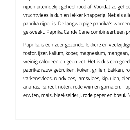
rijpen uiteindelijk geheel rood af. Voordat ze gehe
vruchtvlees is dun en lekker knapperig. Net als 
paprika rijper is. De langwerpige paprika's word
gekweekt. Paprika Candy Cane combineert een prac
Paprika is een zeer gezonde, lekkere en veelzijdig
fosfor, ijzer, kalium, koper, magnesium, mangaan,
weinig calorieën en geen vet. Het is dus een goed
paprika: rauw gebruiken, koken, grillen, bakken, r
varkensvlees, rundvlees, lamsvlees, kip, uien, eiere
ananas, kaneel, noten, rode wijn en garnalen. Papr
erwten, mais, bleekselderij, rode peper en bosui.