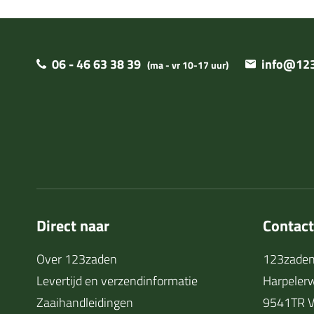
06 - 46 63 38 39
info@123
(ma - vr 10-17 uur)
Direct naar
Contac
Over 123zaden
123zaden
Levertijd en verzendinformatie
Harpeler
Zaaihandleidingen
9541TR V