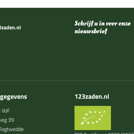
Schrijf u in voor onze
zaden.nl
nieuwsbrief
tgegevens
123zaden.nl
 VoF
weg 39
lagtwedde