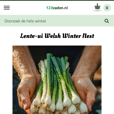
123
zaden.nl
0
Lente-ui Welsh Winter Nest