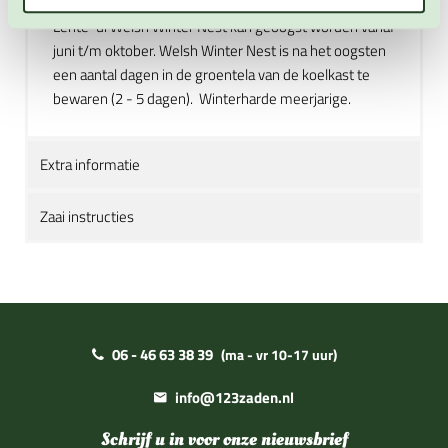
je alleen het blad oogst kan de rest doorgroeien.
Lente-ui Welsh Winter Nest kan geoogst worden vanaf
juni t/m oktober. Welsh Winter Nest is na het oogsten
een aantal dagen in de groentela van de koelkast te
bewaren (2 - 5 dagen). Winterharde meerjarige.
Extra informatie
Zaai instructies
06 - 46 63 38 39
(ma - vr 10-17 uur)
info@123zaden.nl
Schrijf u in voor onze nieuwsbrief