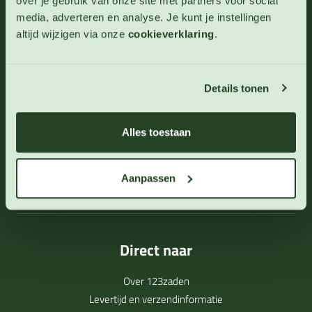
06 - 46 63 38 39
(ma - vr 10-17 uur)
over je gebruik van onze site met partners voor social
media, adverteren en analyse. Je kunt je instellingen
info@123zaden.nl
altijd wijzigen via onze
cookieverklaring
.
Schrijf u in voor onze nieuwsbrief
Details tonen
Inschrijven
Alles toestaan
Aanpassen
Direct naar
Over 123zaden
Levertijd en verzendinformatie