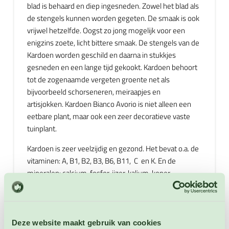
blad is behaard en diep ingesneden. Zowel het blad als
de stengels kunnen worden gegeten. De smaak is ook
vrijwel hetzelfde. Oogst zo jong mogelijk voor een
enigzins zoete, licht bittere smaak. De stengels van de
Kardoen worden geschild en daarna in stukkjes
gesneden en een lange tijd gekookt. Kardoen behoort
tot de zogenaamde vergeten groente net als
bijvoorbeeld schorseneren, meiraapjes en
artisjokken. Kardoen Bianco Avorio is niet alleen een
eetbare plant, maar ook een zeer decoratieve vaste
tuinplant.
Kardoen is zeer veelzijdig en gezond. Het bevat o.a. de
vitaminen: A, B1, B2, B3, B6, B11, C en K. En de
mineralen: calcium, fosfor, ijzer, kalium, koper,
magnesium,mangaan, natrium en zink. En eiwitten,
vezels en weinig calorieën. Kardoen is ook zeer
veelzijdig, je kunt het koken, stomen, stoven,
gratineren, frituren, in ovenschotels, wokken, rauw
Deze website maakt gebruik van cookies