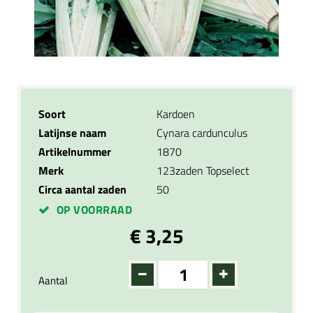
Soort
Kardoen
Latijnse naam
Cynara cardunculus
Artikelnummer
1870
Merk
123zaden Topselect
Circa aantal zaden
50
OP VOORRAAD
€ 3,25
Aantal