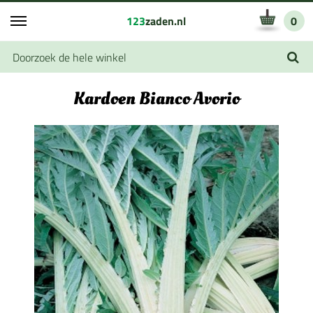
123
zaden.nl
0
Kardoen Bianco Avorio