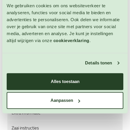
eten en toevoegen aan soepen en andere gerechten.
We gebruiken cookies om ons websiteverkeer te
Kardoen is heel lekker in combinatie met:
analyseren, functies voor social media te bieden en
tomatenpuree, olijfolie, bieslook, knoflook, peterselie,
advertenties te personaliseren. Ook delen we informatie
gehakt, rundvlees, varkensvlees, kip, rijst, kaas,
over je gebruik van onze site met partners voor social
koriander, citroen, room, melk, boter, bloem,
media, adverteren en analyse. Je kunt je instellingen
paprikapoeder, tijm, eieren, crème fraîche, bulgur,
altijd wijzigen via onze
cookieverklaring
.
kaneel, chilipoeder, gember, lamsvlees en ras-el-
hanout. En met andere groenten zoals: tomaten,
aubergines, aardappelen, ui, kikkererwten, broccoli,
Details tonen
sperziebonen, spinazie, peultjes, wortelen en
bloemkool. Kardoen is ook zeer geliefd bij bijen,
vlinders en andere nuttige insecten. Semi-winterharde
Alles toestaan
meerjarige. Hoogte: 100 - 150 cm.
Aanpassen
Extra informatie
Zaai instructies