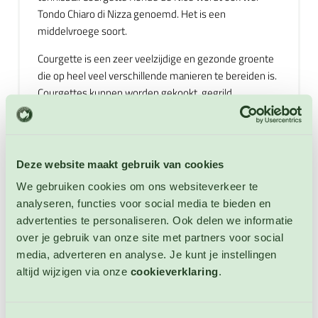
Tondo Chiaro di Nizza genoemd. Het is een
middelvroege soort.
Courgette is een zeer veelzijdige en gezonde groente
die op heel veel verschillende manieren te bereiden is.
Courgettes kunnen worden gekookt, gegrild,
gebakken, gewokt, geroosterd, gestoofd, gevuld en
tenslotte kunnen zeer jonge, kleine courgettes (tot
ongeveer 10 cm) ook rauw worden bereid. U kunt ook
de mannelijke bloemen van courgette vullen met
Deze website maakt gebruik van cookies
bijvoorbeeld geitenkaas dit omhullen met Tempura
We gebruiken cookies om ons websiteverkeer te
beslag en daarna frituren. Maak ook eens heerlijke
analyseren, functies voor social media te bieden en
soep met de courgette of schaaf de courgettes in
advertenties te personaliseren. Ook delen we informatie
lange, dunne plakken en maak een vegetarische
over je gebruik van onze site met partners voor social
groente lasagne. Niet winterharde eenjarige.
media, adverteren en analyse. Je kunt je instellingen
altijd wijzigen via onze
cookieverklaring
.
Extra informatie