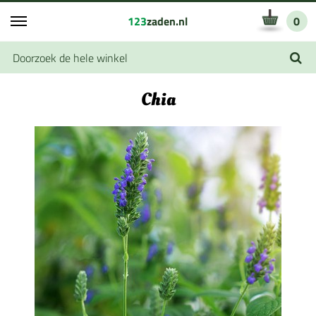
123
zaden.nl
0
Chia