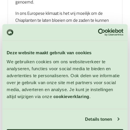
genoemd.
In ons Europese klimaat is het vrij moeilijk om de
Chiaplanten te laten bloeien om de zaden te kunnen
oogsten en daarom worden deze planten veel als
kiemgroente gekweekt. Deze supergezonde kiemen
kunnen worden toegevoegd aan salades, soepen,
roerbakgerechten en andere gerechten. Voeg de
Deze website maakt gebruik van cookies
kiemen op het laatste moment toe zodat zij nog lekker
knapperig zijn en hun gezonde voedingstoffen niet
We gebruiken cookies om ons websiteverkeer te
verliezen. Niet winterharde eenjarige. Hoogte: 50 - 100
analyseren, functies voor social media te bieden en
cm.
advertenties te personaliseren. Ook delen we informatie
over je gebruik van onze site met partners voor social
media, adverteren en analyse. Je kunt je instellingen
Extra informatie
altijd wijzigen via onze
cookieverklaring
.
Zaai instructies
Details tonen
Downloads