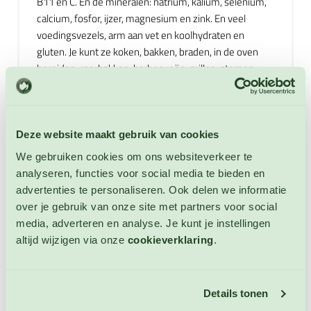
B11 en C. En de mineralen: natrium, kalium, selenium,
calcium, fosfor, ijzer, magnesium en zink. En veel
voedingsvezels, arm aan vet en koolhydraten en
gluten. Je kunt ze koken, bakken, braden, in de oven
bereiden, roerbakken, barbecueën, grillen, stomen,
frituren en vullen met bijvoorbeeld gehakt of rijst. Je
kunt met aubergine ook een heerlijke ratatouille, soep
of gemengde groenteschotel maken. Aubergine is erg
lekker in combinatie met: olijfolie, kaas, uien,
Deze website maakt gebruik van cookies
peterselie, basilicum, aardappelen, oregano, rundvlees,
We gebruiken cookies om ons websiteverkeer te
lamsvlees, kip, rundergehakt, eieren, geitenkaas, rode
analyseren, functies voor social media te bieden en
peper, varkensvlees, kokosnoot, knoflook,
advertenties te personaliseren. Ook delen we informatie
cayennepeper, pasta en groenten zoals paprika, sla,
over je gebruik van onze site met partners voor social
courgettes, tomaten, doperwten en prei. Niet
media, adverteren en analyse. Je kunt je instellingen
winterharde eenjarige.
altijd wijzigen via onze
cookieverklaring
.
Extra informatie
Details tonen