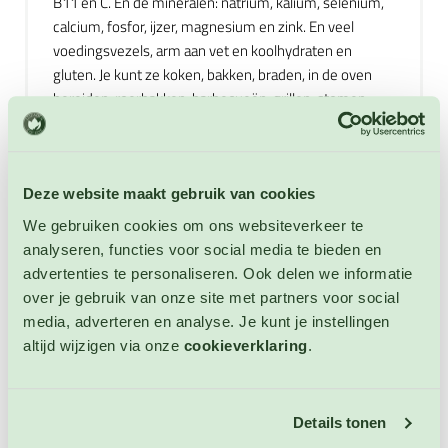
B11 en C. En de mineralen: natrium, kalium, selenium,
calcium, fosfor, ijzer, magnesium en zink. En veel
voedingsvezels, arm aan vet en koolhydraten en
gluten. Je kunt ze koken, bakken, braden, in de oven
bereiden, roerbakken, barbecueën, grillen, stomen,
frituren en vullen met bijvoorbeeld gehakt of rijst. Je
kunt met aubergine ook een heerlijke ratatouille, soep
of gemengde groenteschotel maken. Aubergine is erg
lekker in combinatie met: olijfolie, kaas, uien,
Deze website maakt gebruik van cookies
peterselie, basilicum, aardappelen, oregano, rundvlees,
We gebruiken cookies om ons websiteverkeer te
lamsvlees, kip, rundergehakt, eieren, geitenkaas, rode
analyseren, functies voor social media te bieden en
peper, varkensvlees, kokosnoot, knoflook,
advertenties te personaliseren. Ook delen we informatie
cayennepeper, pasta en groenten zoals paprika, sla,
over je gebruik van onze site met partners voor social
courgettes, tomaten, doperwten en prei. Niet
media, adverteren en analyse. Je kunt je instellingen
winterharde eenjarige.
altijd wijzigen via onze
cookieverklaring
.
Extra informatie
Details tonen