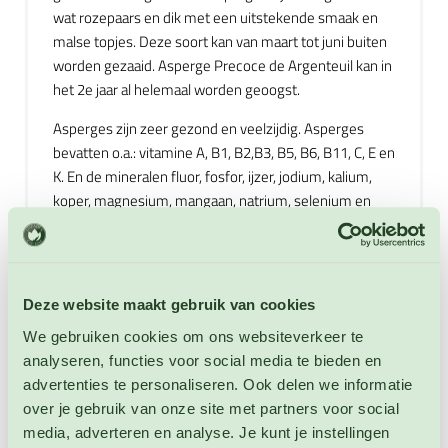
wat rozepaars en dik met een uitstekende smaak en
malse topjes. Deze soort kan van maart tot juni buiten
worden gezaaid. Asperge Precoce de Argenteuil kan in
het 2e jaar al helemaal worden geoogst.
Asperges zijn zeer gezond en veelzijdig. Asperges
bevatten o.a.: vitamine A, B1, B2,B3, B5, B6, B11, C, E en
K. En de mineralen fluor, fosfor, ijzer, jodium, kalium,
koper, magnesium, mangaan, natrium, selenium en
zink. Ook bevatten Asperges heel weinig calorieën en
vet. U kunt Asperges koken, stomen, wokken, in de
oven bereiden en kort gekookt in salades gebruiken of
in heerlijke hapjes. Restjes Asperges zijn ook heerlijk in
Deze website maakt gebruik van cookies
zelfgemaakte Aspergesoep. Klassiek is natuurlijk de
We gebruiken cookies om ons websiteverkeer te
combinatie van Asperges met ham en eieren. Maar
analyseren, functies voor social media te bieden en
Asperges zijn ook heerlijk in combinatie met: kaas,
advertenties te personaliseren. Ook delen we informatie
pasta, honing, balsamico, garnalen, beenham,
over je gebruik van onze site met partners voor social
pijnboompitten, eieren, zalm, kip, Parmezaanse kaas,
media, adverteren en analyse. Je kunt je instellingen
citroen, knoflook, aardappelen, truffel, uien, geitenkaas,