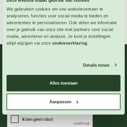
Deze website maakt gebruik van cookies
We gebruiken cookies om ons websiteverkeer te
analyseren, functies voor social media te bieden en
advertenties te personaliseren. Ook delen we informatie
over je gebruik van onze site met partners voor social
media, adverteren en analyse. Je kunt je instellingen
altijd wijzigen via onze
cookieverklaring
.
06 - 46 63 38 39
(ma - vr 10-17 uur)
Details tonen
info@123zaden.nl
Schrijf u in voor onze nieuwsbrief
Alles toestaan
Inschrijven
Aanpassen