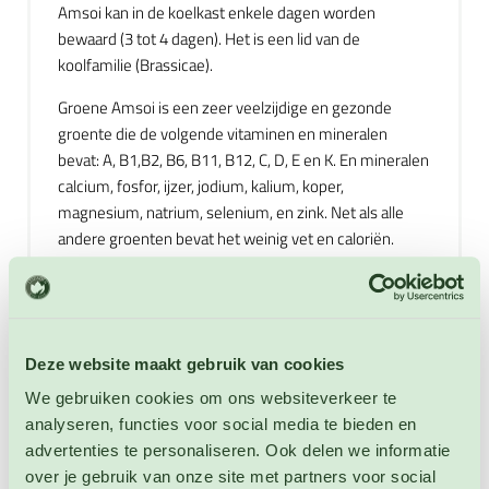
Amsoi kan in de koelkast enkele dagen worden
bewaard (3 tot 4 dagen). Het is een lid van de
koolfamilie (Brassicae).
Groene Amsoi is een zeer veelzijdige en gezonde
groente die de volgende vitaminen en mineralen
bevat: A, B1,B2, B6, B11, B12, C, D, E en K. En mineralen
calcium, fosfor, ijzer, jodium, kalium, koper,
magnesium, natrium, selenium, en zink. Net als alle
andere groenten bevat het weinig vet en caloriën.
Amsoi bevat wel veel verzadigde - en onverzadigde
vetzuren en voedingsvezels en veel water. Het is ook
een groente die bij bereiding behoorlijk slinkt net als
spinazie en andijvie. Amsoi kan worden gekookt,
Deze website maakt gebruik van cookies
gebakken, gewokt, gestoomd, geblancheerd, in de
oven worden bereid, gebruikt als vervanging van
We gebruiken cookies om ons websiteverkeer te
spinazie en andijvie en rauw en fijn gesneden worden
analyseren, functies voor social media te bieden en
als rauwkost of salade. Gebruik 400 gram per persoon
advertenties te personaliseren. Ook delen we informatie
om uiteindelijk op 200 gram bereide groente uit te
over je gebruik van onze site met partners voor social