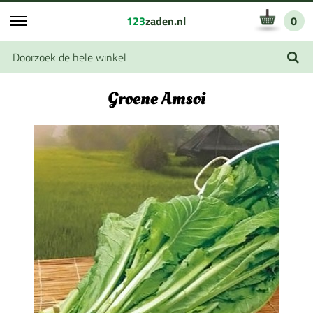
123
zaden.nl
0
Groene Amsoi