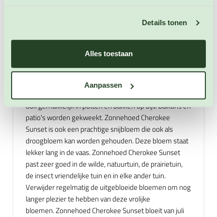
Duizendblad, Kamille, Gele Kamille, Roomse Kamille,
Afrikaantje, Goudsbloem, Madeliefje, Aster, Kruisdistel,
Details tonen
Korenbloem, Ganzenbloem, Kropsla, Paardenbloem,
Margriet, Schorseneer, Sint Jakobskruiskruid,
Koninginnekruid, Mariadistel, Zwart Knoopkruid,
Alles toestaan
Saffloer, Zonnewortel, Artisjok en Kardoen. Maar in ons
koudere klimaat (Nederland en België) wordt deze
zonnehoed meestal als eenjarige gekweekt omdat zij
Aanpassen
de natte winters vaak niet overleeft. Deze sierplant kan
ook gemakkelijk in potten en bakken op bijv. balkons en
patio's worden gekweekt. Zonnehoed Cherokee
Sunset is ook een prachtige snijbloem die ook als
droogbloem kan worden gehouden. Deze bloem staat
lekker lang in de vaas. Zonnehoed Cherokee Sunset
past zeer goed in de wilde, natuurtuin, de prairietuin,
de insect vriendelijke tuin en in elke ander tuin.
Verwijder regelmatig de uitgebloeide bloemen om nog
langer plezier te hebben van deze vrolijke
bloemen. Zonnehoed Cherokee Sunset bloeit van juli