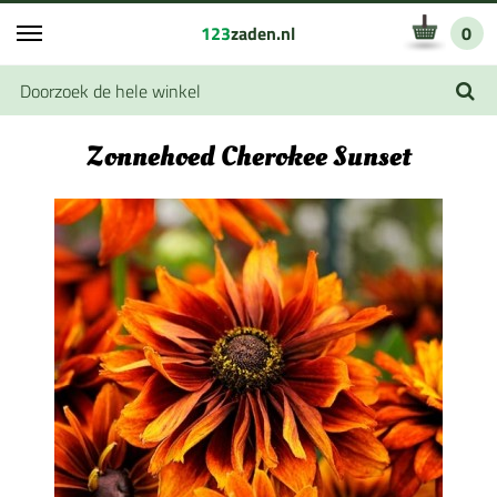
123
zaden.nl
0
Zonnehoed Cherokee Sunset