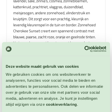
lavendel, salie, zinnia's, cosmea, zonnebloemen,
kattenkruid, prachtriet, vlaggras, duizendblad,
meisjesogen, andere zonnehoed, vlinderstruik en
kruiptijm. Dit zorgt voor een prachtig, kleurrijk en
levendig kleurenspel in de tuin en border. Zonnehoed
Cherokee Sunset creert een spannend contrast met
blauwe, paarse, zacht roze, oranje en geelrode tinten.
Varieer ook eens met hoogte en zet hogere planten
achter in de border. Zet Zonnehoed in het midden en
laagblijvende bodembedekkers vooraan. Hierdoor
ontstaat diepte.
Deze website maakt gebruik van cookies
Ook zeer geschikt voor de insect vriendelijke tuin en
We gebruiken cookies om ons websiteverkeer te
voor een natuurtuin. Dankzij slimme combinaties met
analyseren, functies voor social media te bieden en
andere planten en bloemen ontstaat een rijk, zomers,
advertenties te personaliseren. Ook delen we informatie
kleurig en ecologisch waardevolle border die zowel
over je gebruik van onze site met partners voor social
nuttige insecten ondersteunt en een hele zomer lang
media, adverteren en analyse. Je kunt je instellingen
bloeit. Zonnehoed Cherokee Sunset is een lid van de
altijd wijzigen via onze
cookieverklaring
.
composietenfamilie (Asteraceae) net als o.a.: