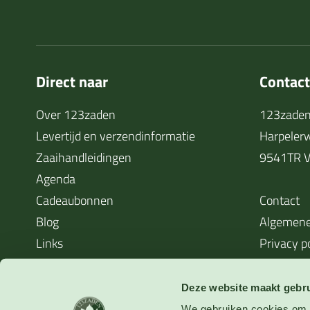
Direct naar
Contac
Over 123zaden
123zaden
Levertijd en verzendinformatie
Harpeler
Zaaihandleidingen
9541TR V
Agenda
Cadeaubonnen
Contact
Blog
Algemene
Links
Privacy p
Cookieverklaring
Waarom zaden soms niet kiemen
Deze website maakt gebru
We gebruiken cookies om o