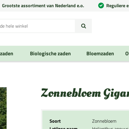
Grootste assortiment van Nederland e.o.
Reguliere 
nzaden
Biologische zaden
Bloemzaden
O
Zonnebloem Giga
Soort
Zonnebloem
Latijnse naam
Helianthus annuus