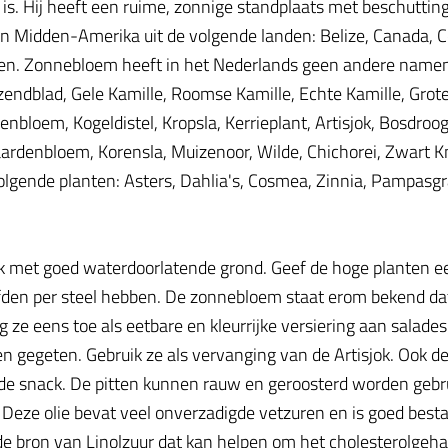
 is. Hij heeft een ruime, zonnige standplaats met beschutti
 Midden-Amerika uit de volgende landen: Belize, Canada, Co
en. Zonnebloem heeft in het Nederlands geen andere namen.
endblad, Gele Kamille, Roomse Kamille, Echte Kamille, Grote K
renbloem, Kogeldistel, Kropsla, Kerrieplant, Artisjok, Bosdroog
ardenbloem, Korensla, Muizenoor, Wilde, Chichorei, Zwart K
gende planten: Asters, Dahlia's, Cosmea, Zinnia, Pampasgr
k met goed waterdoorlatende grond. Geef de hoge planten 
per steel hebben. De zonnebloem staat erom bekend dat hij
ze eens toe als eetbare en kleurrijke versiering aan salad
egeten. Gebruik ze als vervanging van de Artisjok. Ook d
nde snack. De pitten kunnen rauw en geroosterd worden gebrui
Deze olie bevat veel onverzadigde vetzuren en is goed besta
e bron van Linolzuur dat kan helpen om het cholesterolgehalt