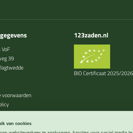
tgegevens
123zaden.nl
 VoF
weg 39
lagtwedde
BIO Certificaat 2025/2026
 voorwaarden
olicy
ik van cookies
ns websiteverkeer te analyseren, functies voor social media te