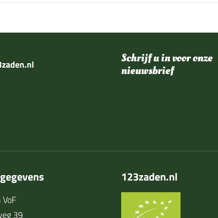
Schrijf u in voor onze
zaden.nl
nieuwsbrief
tgegevens
123zaden.nl
 VoF
weg 39