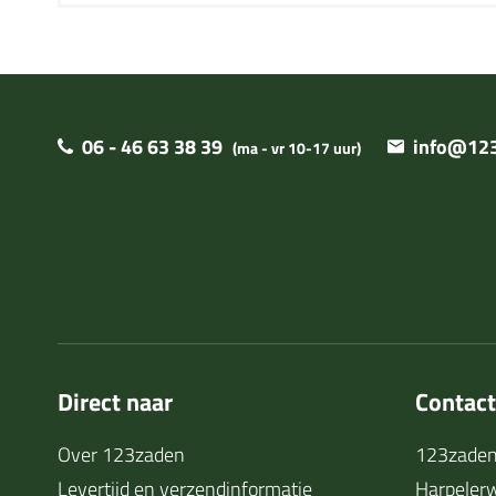
06 - 46 63 38 39
info@123
(ma - vr 10-17 uur)
Direct naar
Contac
Over 123zaden
123zaden
Levertijd en verzendinformatie
Harpeler