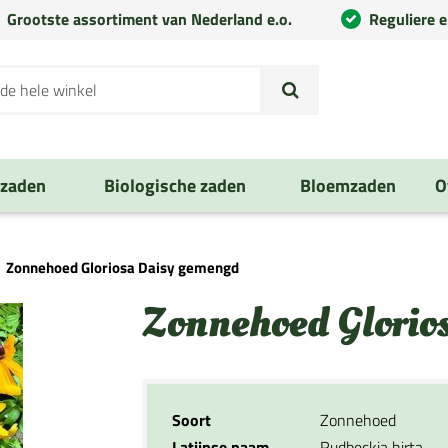
Grootste assortiment van Nederland e.o.
Reguliere 
nzaden
Biologische zaden
Bloemzaden
O
Zonnehoed Gloriosa Daisy gemengd
Zonnehoed Glorio
Soort
Zonnehoed
Latijnse naam
Rudbeckia hirta