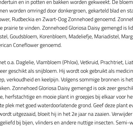
 vlindertuin en in potten en bakken worden gekweekt. De blo
emen worden omringd door donkergroen, gekarteld blad en st
ower, Rudbeckia en Zwart-Oog Zonnehoed genoemd. Zonneho
e prairie te vinden. Zonnehoed Gloriosa Daisy gemengd is li
, Distel, Goudsbloem, Korenbloem, Madeliefje, Mariadistel, 
erican Coneflower genoemd.
.a. Daglelie, Vlambloem (Phlox), Vetkruid, Prachtriet, Liatr
eer geschikt als snijbloem. Hij wordt ook gebruikt als medic
ep, verkoudheid en keelpijn. Volgens sommige bronnen is he
en. Zonnehoed Gloriosa Daisy gemengd is ook zeer geschikt 
ke, herfstachtige en mooie plant in groepjes bij elkaar voor 
 plek met goed waterdoorlatende grond. Geef deze plant eve
r wordt uitgezaaid, bloeit hij in het 2e jaar na zaaien. Verwi
 geliefd bij bijen, vlinders en andere nuttige insecten. Semi