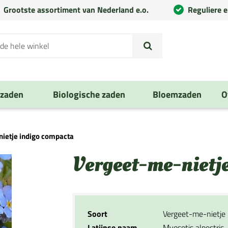
Grootste assortiment van Nederland e.o.
Reguliere 
nzaden
Biologische zaden
Bloemzaden
O
ietje indigo compacta
Vergeet-me-nietj
Soort
Vergeet-me-nietje
Latijnse naam
Myosotis alpestris