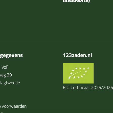
nieuwsbrief
tgegevens
123zaden.nl
 VoF
weg 39
lagtwedde
BIO Certificaat 2025/2026
 voorwaarden