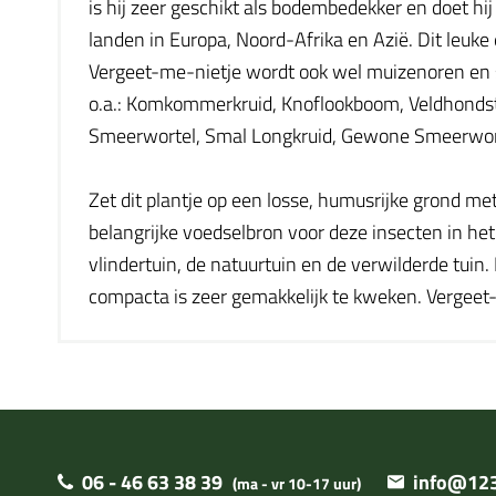
is hij zeer geschikt als bodembedekker en doet hi
landen in Europa, Noord-Afrika en Azië. Dit leuke 
Vergeet-me-nietje wordt ook wel muizenoren en s
o.a.: Komkommerkruid, Knoflookboom, Veldhondston
Smeerwortel, Smal Longkruid, Gewone Smeerwor
Zet dit plantje op een losse, humusrijke grond met
belangrijke voedselbron voor deze insecten in het v
vlindertuin, de natuurtuin en de verwilderde tuin
compacta is zeer gemakkelijk te kweken. Vergeet-
06 - 46 63 38 39
info@123
(ma - vr 10-17 uur)