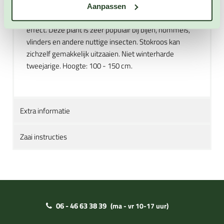
vrolijken. Zet deze prachtige stokroossoort in een
Aanpassen
groepje bij elkaar voor een prachtig en dramatisch
effect. Deze plant is zeer populair bij bijen, hommels,
vlinders en andere nuttige insecten. Stokroos kan
zichzelf gemakkelijk uitzaaien. Niet winterharde
tweejarige. Hoogte: 100 - 150 cm.
Extra informatie
Zaai instructies
06 - 46 63 38 39
(ma - vr 10-17 uur)