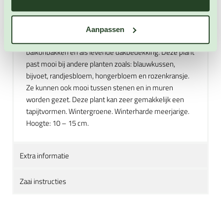
vermeerderd door zaaien, stekken en delen. De plant
maakt zelf kleine rozetten aan die kunnen worden
gebruikt om te vermeerderen. Deze gemakkelijk plant
Aanpassen
kan worden gebruikt in rotstuinen, potten, bakken,
balkonbakken en als levende dakbedekking. Deze plant
past mooi bij andere planten zoals: blauwkussen,
bijvoet, randjesbloem, hongerbloem en rozenkransje.
Ze kunnen ook mooi tussen stenen en in muren
worden gezet. Deze plant kan zeer gemakkelijk een
tapijtvormen. Wintergroene. Winterharde meerjarige.
Hoogte: 10 – 15 cm.
Extra informatie
Zaai instructies