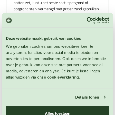
potten zet, kunt u het beste cactuspotgrond of
potgrond sterk vermengd met grit en zand gebruiken.
Deze Sempervivum is een mengeling van
verschillende soorten en verschillende kleuren
Sempervivum. Haal na de bloei de uitgebloeide
bloemen weg. Sempervivum is gemakkelijk te
Deze website maakt gebruik van cookies
onderhouden. Water geven moet alleen als de plant
We gebruiken cookies om ons websiteverkeer te
echt droog is. Geef water op de grond en niet op de
analyseren, functies voor social media te bieden en
rozetten. Geef in het voorjaar elke week een beetje
advertenties te personaliseren. Ook delen we informatie
water. In de zomer ook. In de winter moet u alleen 1x in
over je gebruik van onze site met partners voor social
de maand water geven. Niet te veel water geven,
media, adverteren en analyse. Je kunt je instellingen
omdat dit de wortel en de stam van de plant laat
altijd wijzigen via onze
cookieverklaring
.
rotten. De meeste Sempervivums kunnen tegen kou
en vorst. Maar het is beter om de planten binnen te
zetten in de winter. De planten hebben veel licht nodig.
Details tonen
Zet ze bijvoorbeeld in een raam. Verpot de planten
regelmatig in de lente of de zomer. Verwijder de oude
grond rond de wortels. Sempervivum kan worden
Alles toestaan