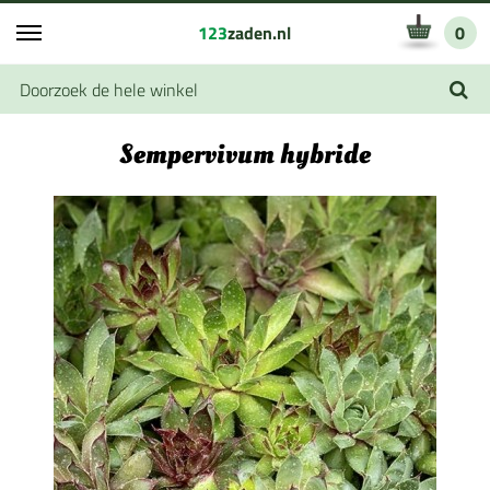
123
zaden.nl
0
Sempervivum hybride