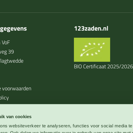
tgegevens
123zaden.nl
 VoF
weg 39
lagtwedde
BIO Certificaat 2025/2026
 voorwaarden
olicy
ik van cookies
ns websiteverkeer te analyseren, functies voor social media te
eren. Ook delen we informatie over je gebruik van onze site met 