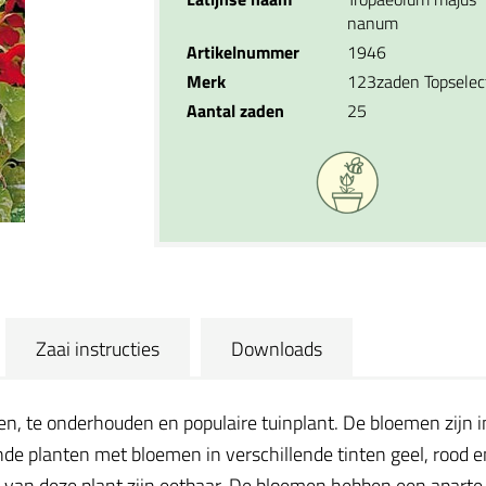
nanum
Artikelnummer
1946
Merk
123zaden Topselec
Aantal zaden
25
Zaai instructies
Downloads
n, te onderhouden en populaire tuinplant. De bloemen zijn in
nde planten met bloemen in verschillende tinten geel, rood 
van deze plant zijn eetbaar. De bloemen hebben een aparte en