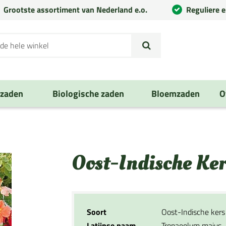
Grootste assortiment van Nederland e.o.
Reguliere 
nzaden
Biologische zaden
Bloemzaden
O
Oost-Indische Ke
Soort
Oost-Indische kers
Latijnse naam
Tropaeolum majus