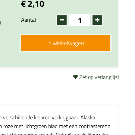
€ 2,10
Aantal
t
In winkelwagen
Zet op verlanglijst
 verschillende kleuren verkrijgbaar. Alaska
en roze met lichtgroen blad met een contrasterend
 licht peperige smaak. Gebruik ze als kleurrijke