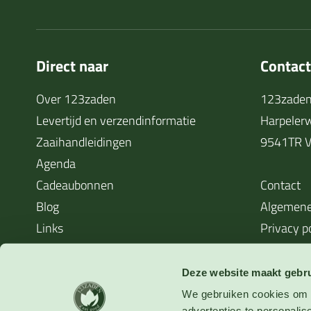
Direct naar
Contac
Over 123zaden
123zaden
Levertijd en verzendinformatie
Harpeler
Zaaihandleidingen
9541TR V
Agenda
Cadeaubonnen
Contact
Blog
Algemene
Links
Privacy p
Cookieverklaring
Waarom zaden soms niet kiemen
Deze website maakt gebru
We gebruiken cookies om o
advertenties te personalis