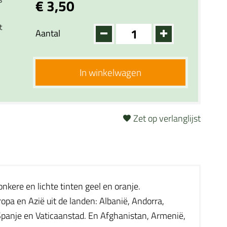
€ 3,50
t
Aantal
In winkelwagen
Zet op verlanglijst
ere en lichte tinten geel en oranje.
pa en Azië uit de landen: Albanië, Andorra,
, Spanje en Vaticaanstad. En Afghanistan, Armenië,