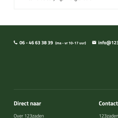
06 - 46 63 38 39
info@123
(ma - vr 10-17 uur)
Direct naar
Contac
Over 123zaden
123zaden