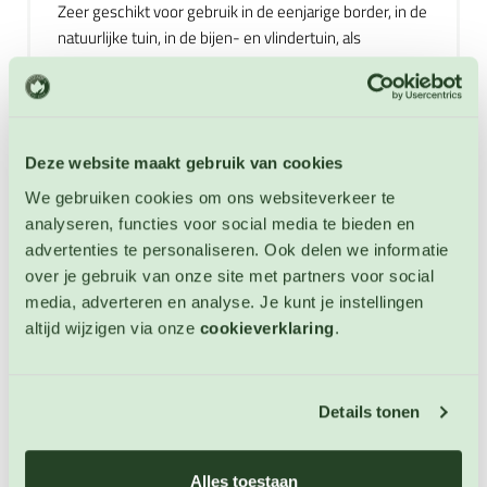
Zeer geschikt voor gebruik in de eenjarige border, in de
natuurlijke tuin, in de bijen- en vlindertuin, als
snijbloem en om saaie plekjes in de tuin op te vrolijken.
Ook kunnen deze asters in grote bloempotten- en
bakken worden gekweekt. Zeer lang bloeiende,
kleurrijke en vrolijke bloem die een aanwinst is voor
Deze website maakt gebruik van cookies
elke tuin. Zeer geliefd door bijen, vlinders en andere
nuttige insecten. Verwijder regelmatig de uitgebloeide
We gebruiken cookies om ons websiteverkeer te
bloemen en deze langbloeier kan tot de eerste vorst
analyseren, functies voor social media te bieden en
doorgaan. Bloeit van juli - oktober. Niet winterharde
advertenties te personaliseren. Ook delen we informatie
eenjarige. Hoogte: 70 cm.
over je gebruik van onze site met partners voor social
media, adverteren en analyse. Je kunt je instellingen
altijd wijzigen via onze
cookieverklaring
.
Extra informatie
Zaai instructies
Details tonen
Alles toestaan