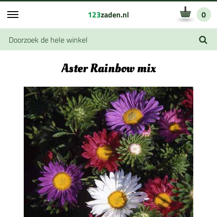
123
zaden.nl
0
Aster Rainbow mix