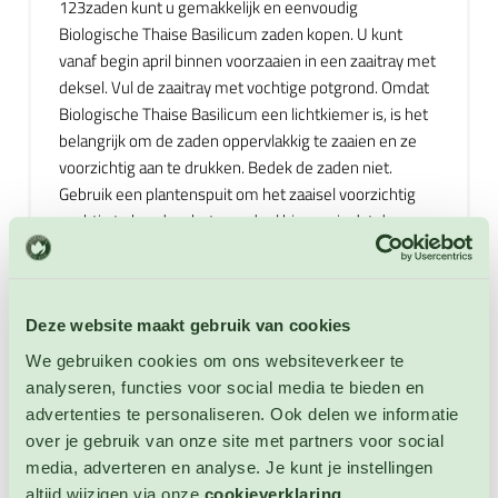
123zaden kunt u gemakkelijk en eenvoudig
Biologische Thaise Basilicum zaden kopen. U kunt
vanaf begin april binnen voorzaaien in een zaaitray met
deksel. Vul de zaaitray met vochtige potgrond. Omdat
Biologische Thaise Basilicum een lichtkiemer is, is het
belangrijk om de zaden oppervlakkig te zaaien en ze
voorzichtig aan te drukken. Bedek de zaden niet.
Gebruik een plantenspuit om het zaaisel voorzichtig
vochtig te houden, het voordeel hiervan is dat de
zaden niet worden verplaatst. Houd het zaaisel vochtig,
maar niet te nat om rotting te voorkomen. Na het
zaaien van de Biologische Thaise Basilicum zaden
duurt het 7 tot 21 dagen tot de zaden ontkiemen.
Deze website maakt gebruik van cookies
Vanaf midden mei, zodra er geen kans meer is op
We gebruiken cookies om ons websiteverkeer te
nachtvorst, kunt u de zaden direct buiten in de
analyseren, functies voor social media te bieden en
vollegrond of in grote potten zaaien. Zorg voor een
advertenties te personaliseren. Ook delen we informatie
zonnige, beschutte standplaats met een goede
over je gebruik van onze site met partners voor social
afwatering. Laat uw Biologische Thaise Basilicum
media, adverteren en analyse. Je kunt je instellingen
planten nooit uitdrogen. Pluk het blad vanaf de top
altijd wijzigen via onze
cookieverklaring
.