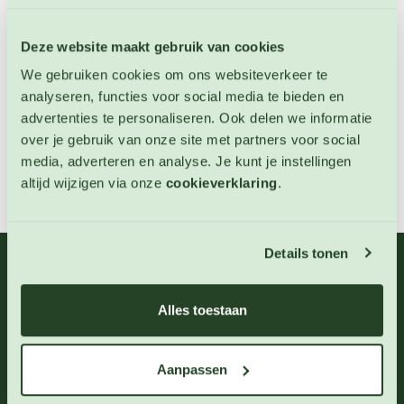
€ 4,30
Deze website maakt gebruik van cookies
OP VOORRAAD
We gebruiken cookies om ons websiteverkeer te
analyseren, functies voor social media te bieden en
advertenties te personaliseren. Ook delen we informatie
over je gebruik van onze site met partners voor social
media, adverteren en analyse. Je kunt je instellingen
altijd wijzigen via onze
cookieverklaring
.
Details tonen
06 - 46 63 38 39
(ma - vr 10-17 uur)
Alles toestaan
info@123zaden.nl
Schrijf u in voor onze nieuwsbrief
Aanpassen
Inschrijven