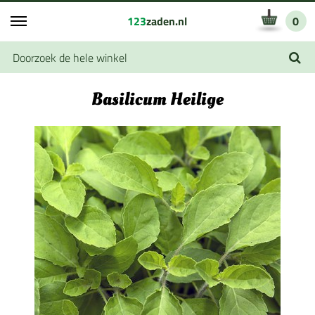
123
zaden.nl
0
Basilicum Heilige