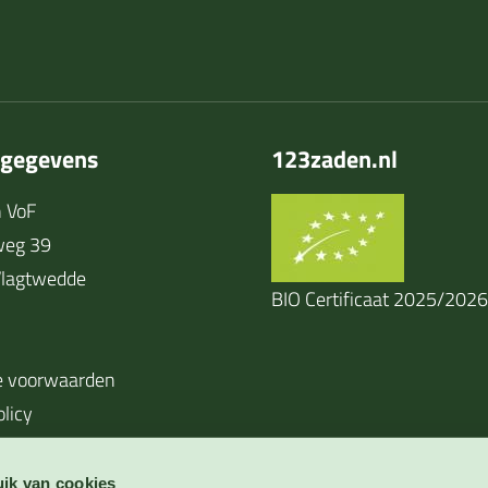
tgegevens
123zaden.nl
 VoF
weg 39
lagtwedde
BIO Certificaat 2025/2026
 voorwaarden
olicy
ik van cookies