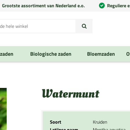
Grootste assortiment van Nederland e.o.
Reguliere 
nzaden
Biologische zaden
Bloemzaden
O
Watermunt
Soort
Kruiden
Latijnse naam
Mentha aquatica