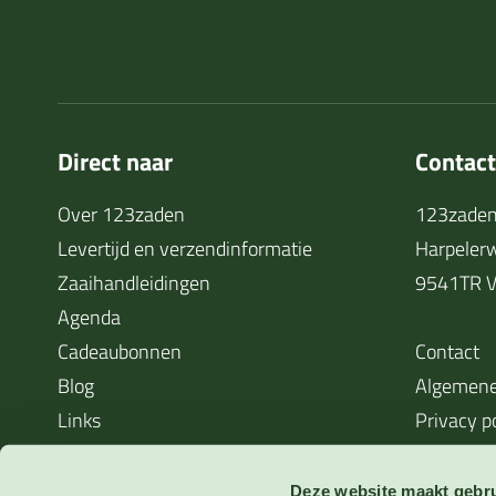
Direct naar
Contac
Over 123zaden
123zaden
Levertijd en verzendinformatie
Harpeler
Zaaihandleidingen
9541TR V
Agenda
Cadeaubonnen
Contact
Blog
Algemene
Links
Privacy p
Cookieverklaring
Waarom zaden soms niet kiemen
Deze website maakt gebru