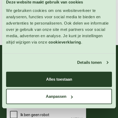
Deze website maakt gebruik van cookies
We gebruiken cookies om ons websiteverkeer te
analyseren, functies voor social media te bieden en
advertenties te personaliseren. Ook delen we informatie
over je gebruik van onze site met partners voor social
media, adverteren en analyse. Je kunt je instellingen
altijd wijzigen via onze
cookieverklaring
.
06 - 46 63 38 39
(ma - vr 10-17 uur)
Details tonen
info@123zaden.nl
Alles toestaan
Schrijf u in voor onze nieuwsbrief
Inschrijven
Aanpassen