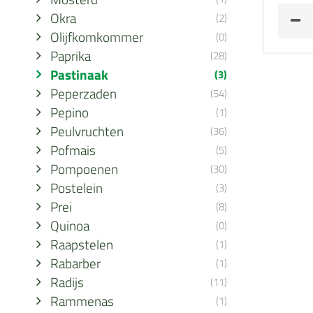
Okra
(2)
Olijfkomkommer
(0)
Paprika
(28)
Pastinaak
(3)
Peperzaden
(54)
Pepino
(1)
Peulvruchten
(36)
Pofmais
(5)
Pompoenen
(30)
Postelein
(3)
Prei
(8)
Quinoa
(0)
Raapstelen
(1)
Rabarber
(1)
Radijs
(11)
Rammenas
(1)