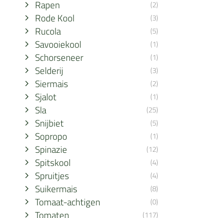
Rapen
(2)
Rode Kool
(3)
Rucola
(5)
Savooiekool
(1)
Schorseneer
(1)
Selderij
(3)
Siermais
(2)
Sjalot
(1)
Sla
(25)
Snijbiet
(5)
Sopropo
(1)
Spinazie
(12)
Spitskool
(4)
Spruitjes
(4)
Suikermais
(8)
Tomaat-achtigen
(0)
Tomaten
(117)