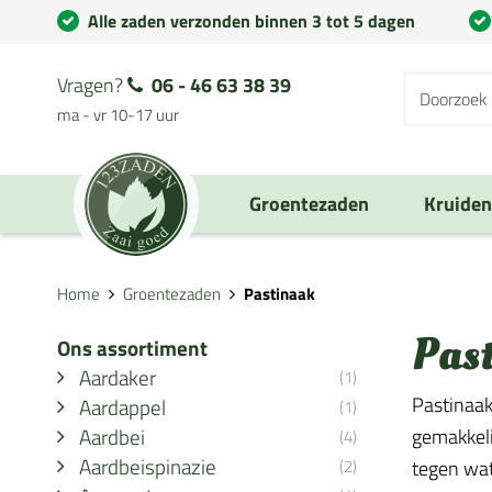
Alle zaden verzonden binnen 3 tot 5 dagen
Vragen?
06 - 46 63 38 39
ma - vr 10-17 uur
Groentezaden
Kruide
Home
Groentezaden
Pastinaak
Pas
Ons assortiment
Aardaker
(1)
Pastinaak
Aardappel
(1)
Aardbei
gemakkeli
(4)
Aardbeispinazie
(2)
tegen wat