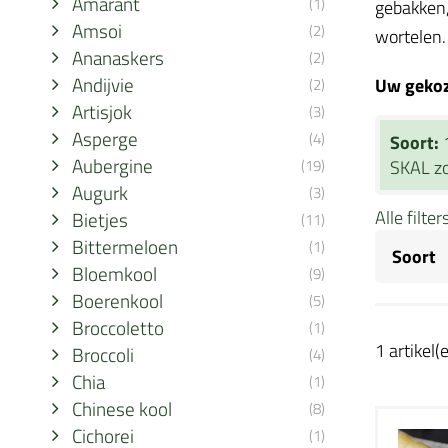
Amarant
(1)
gebakken,
Amsoi
(2)
wortelen.
Ananaskers
(2)
Andijvie
Uw gekoze
(2)
Artisjok
(3)
Asperge
(4)
Soort:
Aubergine
(19)
SKAL zo
Augurk
(3)
Alle filte
Bietjes
(11)
Bittermeloen
(1)
Soort
Bloemkool
(9)
Boerenkool
(5)
Broccoletto
(1)
1 artikel(
Broccoli
(4)
Chia
(1)
Chinese kool
(8)
Cichorei
(1)