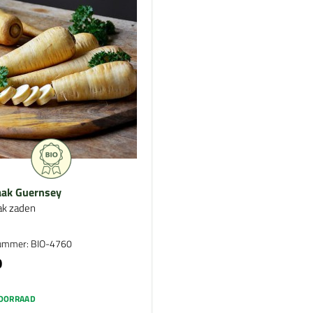
aak Guernsey
ak zaden
nummer: BIO-4760
0
OORRAAD