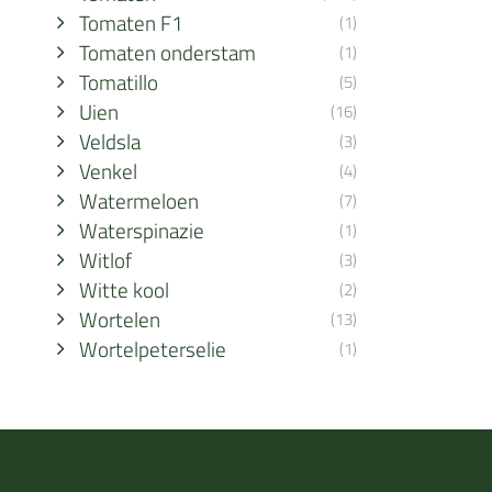
Tomaten F1
(1)
Tomaten onderstam
(1)
Tomatillo
(5)
Uien
(16)
Veldsla
(3)
Venkel
(4)
Watermeloen
(7)
Waterspinazie
(1)
Witlof
(3)
Witte kool
(2)
Wortelen
(13)
Wortelpeterselie
(1)