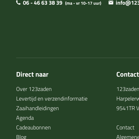
06 - 46 63 38 39
info@123
(ma - vr 10-17 uur)
Direct naar
Contac
Over 123zaden
123zaden
Levertijd en verzendinformatie
Harpeler
Zaaihandleidingen
9541TR V
Agenda
Cadeaubonnen
Contact
Blog
Algemene