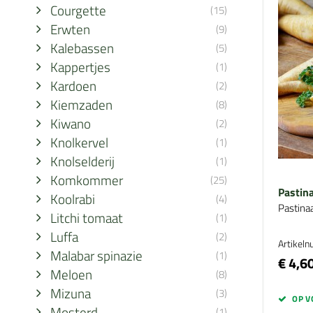
Courgette
(15)
Erwten
(9)
Kalebassen
(5)
Kappertjes
(1)
Kardoen
(2)
Kiemzaden
(8)
Kiwano
(2)
Knolkervel
(1)
Knolselderij
(1)
Komkommer
(25)
Pastin
Koolrabi
(4)
Pastina
Litchi tomaat
(1)
Luffa
(2)
Artikel
Malabar spinazie
(1)
€ 4,6
Meloen
(8)
Mizuna
(3)
OP V
Mosterd
(1)