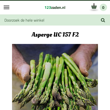
123
zaden.nl
0
Asperge UC 157 F2