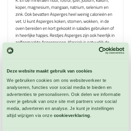
K. En de mineralen fluor, fosfor, ijzer, jodium, kalium,
koper, magnesium, mangaan, natrium, selenium en
zink. Ook bevatten Asperges heel weinig calorieën en
vet. U kunt Asperges koken, stomen, wokken, in de
oven bereiden en kort gekookt in salades gebruiken of
in heerlijke hapjes. Restjes Asperges zijn ook heerlijk in
zelfgemaakte Aspergesoep. Klassiek is natuurlijk de
combinatie van Asperges met ham en eieren. Maar
Asperges zijn ook heerlijk in combinatie met: kaas,
pasta, honing, balsamico, garnalen, beenham,
pijnboompitten, eieren, zalm, kip, Parmezaanse kaas,
Deze website maakt gebruik van cookies
citroen, knoflook, aardappelen, truffel, uien, geitenkaas,
We gebruiken cookies om ons websiteverkeer te
sojasaus, sinaasappel, noten, rozemarijn, tijm, risotto,
analyseren, functies voor social media te bieden en
amandel en kreeft. En met diverse andere groenten
advertenties te personaliseren. Ook delen we informatie
zoals: wortel, mais, spinazie, champignons, rucola, sla,
over je gebruik van onze site met partners voor social
tomaten, peultjes, paprika, prei en courgettes. Semi-
media, adverteren en analyse. Je kunt je instellingen
winterharde meerjarige.
altijd wijzigen via onze
cookieverklaring
.