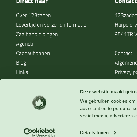
Direct naar
Contac
Over 123zaden
123zaden
Levertijd en verzendinformatie
Harpeler
Zaaihandleidingen
9541TR V
Agenda
Cadeaubonnen
Contact
Blog
Algemene
Links
Privacy p
Cookieverklaring
Waarom zaden soms niet kiemen
Deze website maakt gebru
We gebruiken cookies om o
advertenties te personalis
social media, adverteren en
Verzending:
Qshops:
Betalingen:
Details tonen