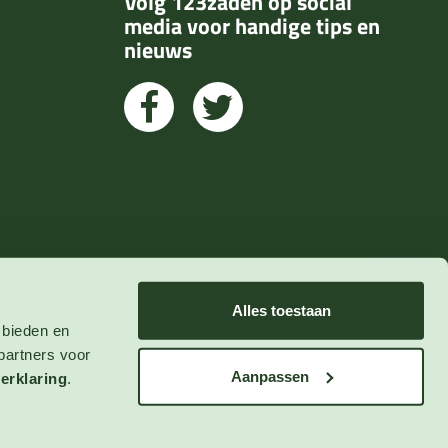
Volg 123zaden op social
media voor handige tips en
nieuws
Alles toestaan
 bieden en
partners voor
Aanpassen
erklaring
.
© 2023 123zaden.nl
Algemene Voorwaarden
Privacy