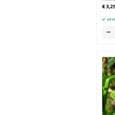
€ 3,2
OP V