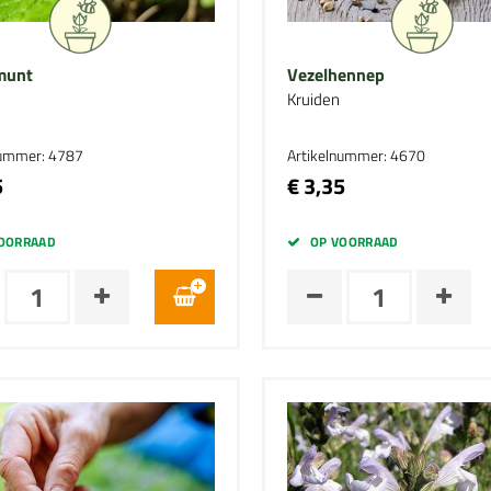
munt
Vezelhennep
Kruiden
nummer: 4787
Artikelnummer: 4670
5
€ 3,35
OORRAAD
OP VOORRAAD