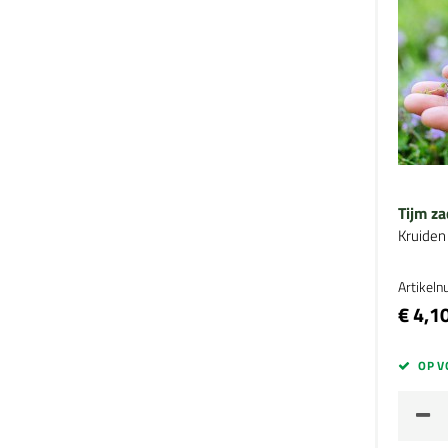
Tijm z
Kruiden
Artikel
€ 4,1
OP V