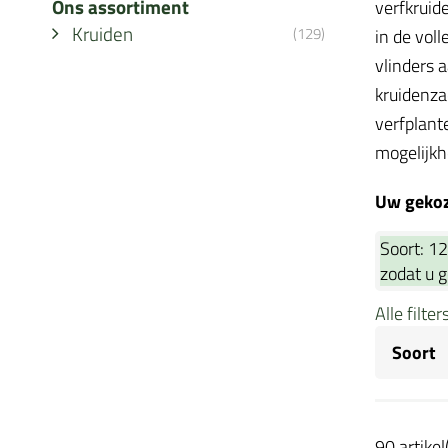
Ons assortiment
verfkruid
Kruiden
(129)
in de vol
vlinders a
kruidenza
verfplant
mogelijkh
Uw gekoze
Soort:
12
zodat u 
Alle filte
Soort
90 artikel