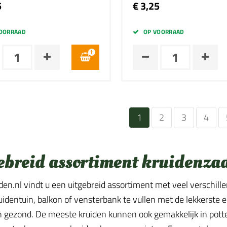
5
€ 3,25
OORRAAD
OP VOORRAAD
1
2
3
4
ebreid assortiment kruidenza
den.nl vindt u een uitgebreid assortiment met veel verschille
identuin, balkon of vensterbank te vullen met de lekkerste en
en gezond. De meeste kruiden kunnen ook gemakkelijk in po