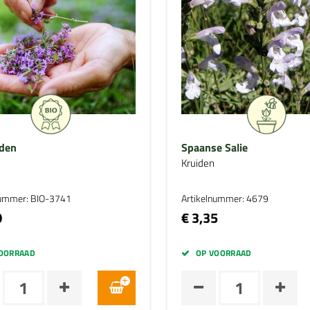
aden
Spaanse Salie
Kruiden
nummer: BIO-3741
Artikelnummer: 4679
0
€ 3,35
OORRAAD
OP VOORRAAD