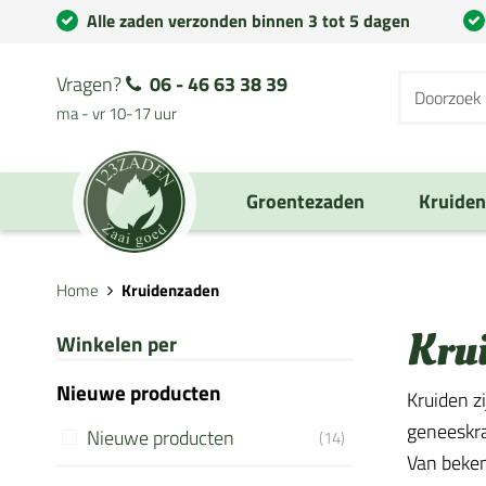
Alle zaden verzonden binnen 3 tot 5 dagen
Vragen?
06 - 46 63 38 39
ma - vr 10-17 uur
Groentezaden
Kruide
Home
Kruidenzaden
Kru
Winkelen per
Nieuwe producten
Kruiden z
geneeskra
Nieuwe producten
(14)
Van beken