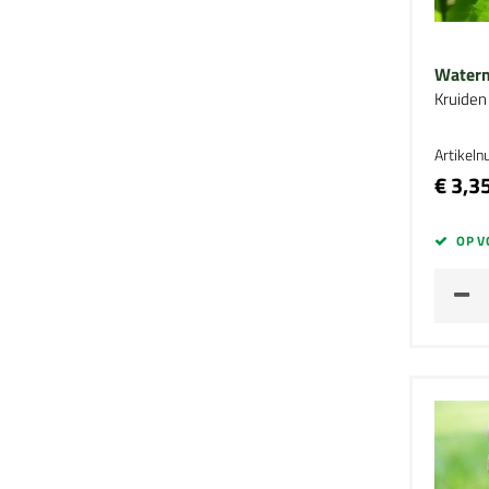
Water
Kruiden
Artikel
€ 3,3
OP V