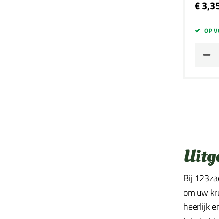
€ 3,3
OP V
Uitg
Bij 123za
om uw kru
heerlijk 