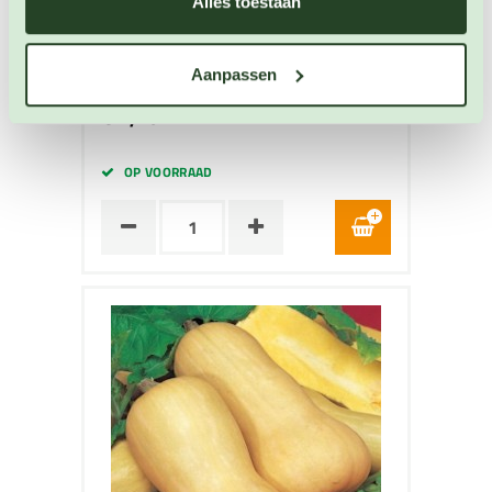
Alles toestaan
Herfstprei Carentan 2
Prei zaden
Aanpassen
Artikelnummer: BIO-3620
€ 4,10
OP VOORRAAD